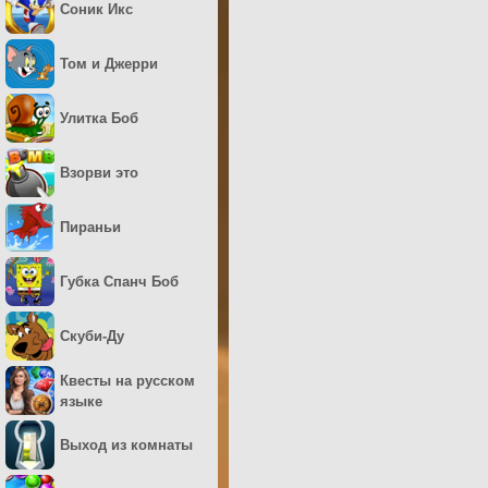
Соник Икс
Том и Джерри
Улитка Боб
Взорви это
Пираньи
Губка Спанч Боб
Скуби-Ду
Квесты на русском
языке
Выход из комнаты