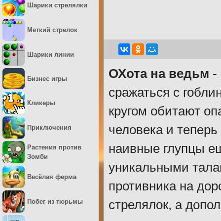
Шарики стрелялки
Меткий стрелок
Шарики линии
ОХота на ведьм
-
Бизнес игры
сражаться с гоблин
Кликеры
кругом обитают оп
человека и теперь
Приключения
наивные глупцы ещ
Растения против
Зомби
уникальными тала
Весёлая ферма
противника на дор
Побег из тюрьмы
стрелялок, а допо