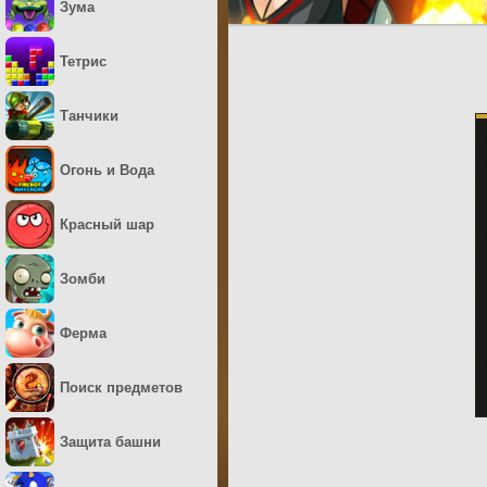
Зума
Тетрис
Танчики
Огонь и Вода
Красный шар
Зомби
Ферма
Поиск предметов
Защита башни