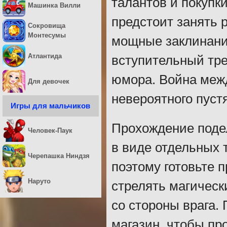
талантов и покупк
Машинка Вилли
предстоит занять 
Сокровища
Монтесумы
мощные заклинани
Атлантида
вступительный тре
юмора. Война межд
Для девочек
невероятного пустя
Игры для мальчиков
Прохождение подел
Человек-Паук
в виде отдельных 
Черепашка Ниндзя
поэтому готовьте 
Наруто
стрелять магическ
со стороны врага.
магазин, чтобы пр