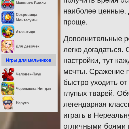
получить время ос
Машинка Вилли
наиболее ценные.
Сокровища
проще.
Монтесумы
Атлантида
Дополнительные р
Для девочек
легко догадаться.
настройки, тут ка
Игры для мальчиков
мечты. Сражение п
Человек-Паук
быстро уходить от
Черепашка Ниндзя
глупых тварей. Об
легендарная класс
Наруто
играть в Нереальн
отличными боями и