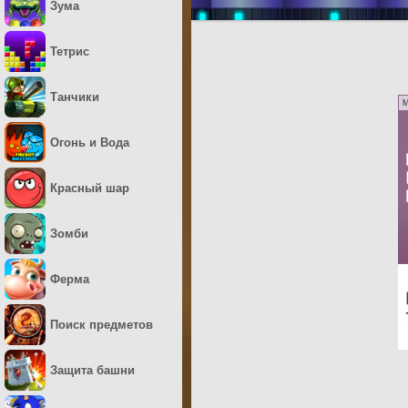
Зума
Тетрис
Танчики
M
Огонь и Вода
Красный шар
Зомби
Ферма
Поиск предметов
Защита башни