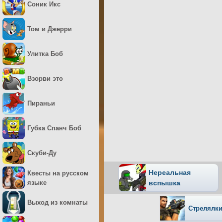
Соник Икс
Том и Джерри
Улитка Боб
Взорви это
Пираньи
Губка Спанч Боб
Скуби-Ду
Нереальная
Квесты на русском
языке
вспышка
Выход из комнаты
Стрелялки