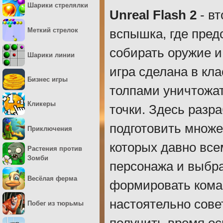
Шарики стрелялки
Unreal Flash 2
- вт
Меткий стрелок
вспышка, где предс
собирать оружие и
Шарики линии
игра сделана в кл
Бизнес игры
толпами уничтожат
Кликеры
точки. Здесь разр
подготовить множ
Приключения
которых давно все
Растения против
Зомби
персонажа и выбра
Весёлая ферма
формировать коман
настоятельно сов
Побег из тюрьмы