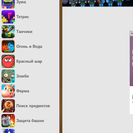
Зума
Тетрис
Танчики
M
Огонь и Вода
Красный шар
Зомби
Ферма
Поиск предметов
Защита башни