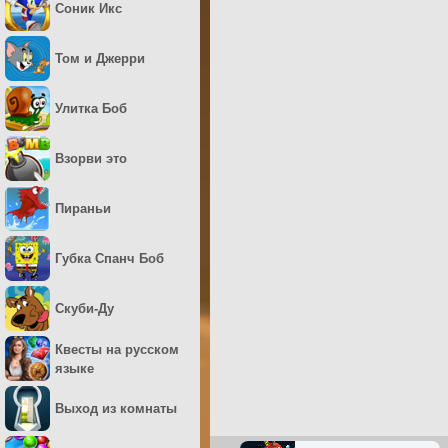
Соник Икс
Том и Джерри
Улитка Боб
Взорви это
Пираньи
Губка Спанч Боб
Скуби-Ду
Квесты на русском
языке
Выход из комнаты