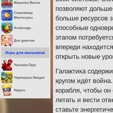
Машинка Вилли
позволяют дольше
Сокровища
больше ресурсов з
Монтесумы
способные одновр
Атлантида
этапом потребуетс
Для девочек
впереди находится
Игры для мальчиков
открыть новые уро
Человек-Паук
Галактика содержи
Черепашка Ниндзя
кругом идёт война
корабля, чтобы он
Наруто
летать и вести отв
ставьте энергетич