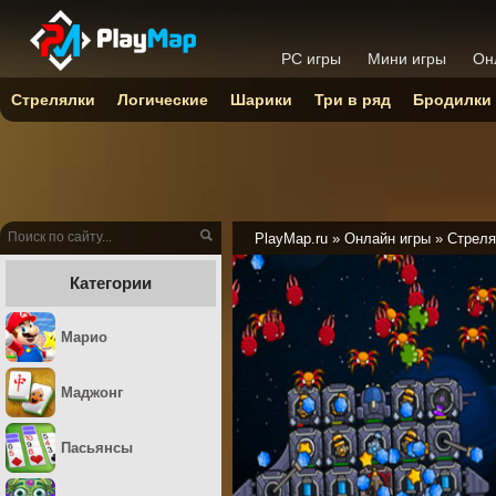
PC игры
Мини игры
Он
Стрелялки
Логические
Шарики
Три в ряд
Бродилки
PlayMap.ru
»
Онлайн игры
»
Стреля
Категории
Марио
Маджонг
Пасьянсы