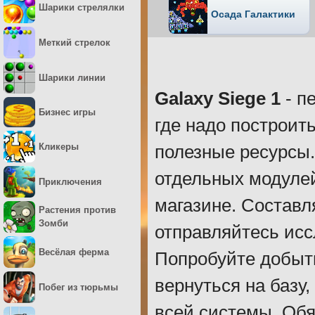
Шарики стрелялки
Осада Галактики
Меткий стрелок
Шарики линии
Galaxy Siege 1
- п
Бизнес игры
где надо построит
Кликеры
полезные ресурсы.
отдельных модулей
Приключения
магазине. Составл
Растения против
Зомби
отправляйтесь исс
Весёлая ферма
Попробуйте добыт
вернуться на базу
Побег из тюрьмы
всей системы. Обя