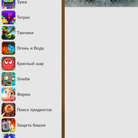
Зума
Тетрис
Танчики
Огонь и Вода
Красный шар
Зомби
Ферма
Поиск предметов
Защита башни