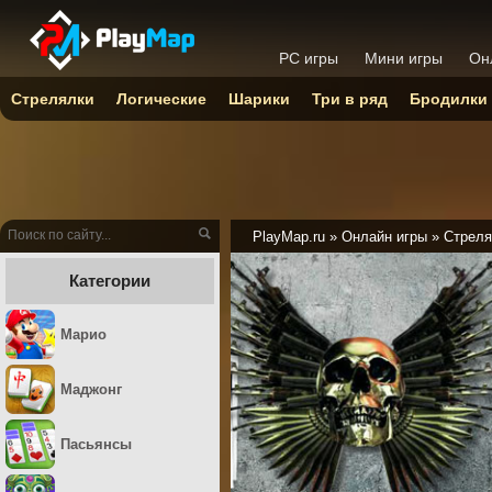
PC игры
Мини игры
Он
Стрелялки
Логические
Шарики
Три в ряд
Бродилки
PlayMap.ru
»
Онлайн игры
»
Стреля
Категории
Марио
Маджонг
Пасьянсы