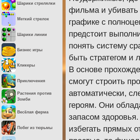
Шарики стрелялки
фильма и убивать 
Меткий стрелок
графике с полноц
предстоит выполн
Шарики линии
понять систему ср
Бизнес игры
быть стратегом и 
Кликеры
В основе прохожде
смогут строить п
Приключения
автоматически, сл
Растения против
Зомби
героям. Они обла
Весёлая ферма
запасом здоровья.
избегать прямых о
Побег из тюрьмы