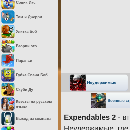
Соник Икс
Том и Джерри
Улитка Боб
Взорви это
Пираньи
Губка Спанч Боб
Неудержимые
Скуби-Ду
Военные ст
Квесты на русском
языке
Expendables 2
- в
Выход из комнаты
Неудержимые, где