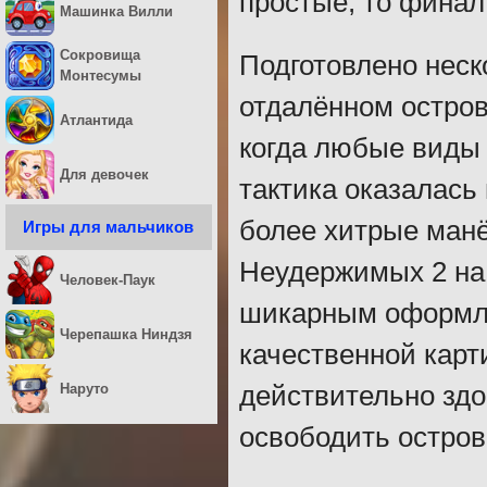
простые, то финал
Машинка Вилли
Сокровища
Подготовлено неск
Монтесумы
отдалённом остров
Атлантида
когда любые виды 
Для девочек
тактика оказалась
более хитрые манё
Игры для мальчиков
Неудержимых 2 на 
Человек-Паук
шикарным оформле
Черепашка Ниндзя
качественной карт
Наруто
действительно здо
освободить остров 