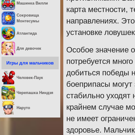
Машинка Вилли
карта местности, 
Сокровища
направлениях. Эт
Монтесумы
установке ловушек
Атлантида
Особое значение о
Для девочек
потребуется много
Игры для мальчиков
добиться победы 
Человек-Паук
боеприпасы могут 
Черепашка Ниндзя
стабильно уходят 
крайнем случае мо
Наруто
не имеет ограничен
здоровье. Мальчик