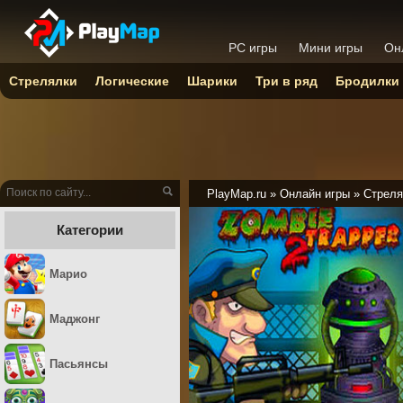
PC игры
Мини игры
Он
Стрелялки
Логические
Шарики
Три в ряд
Бродилки
PlayMap.ru
»
Онлайн игры
»
Стреля
Категории
Марио
Маджонг
Пасьянсы