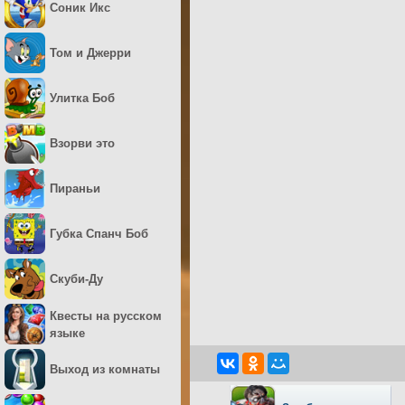
Соник Икс
Том и Джерри
Улитка Боб
Взорви это
Пираньи
Губка Спанч Боб
Скуби-Ду
Квесты на русском
языке
Выход из комнаты