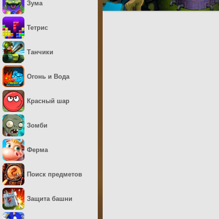
Зума
Тетрис
Танчики
Огонь и Вода
Красный шар
Зомби
Ферма
Поиск предметов
Защита башни