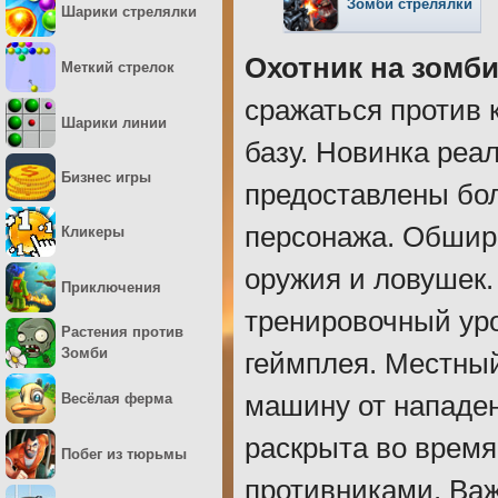
Зомби стрелялки
Шарики стрелялки
Охотник на зомби
Меткий стрелок
сражаться против 
Шарики линии
базу. Новинка реа
Бизнес игры
предоставлены бо
персонажа. Обшир
Кликеры
оружия и ловушек.
Приключения
тренировочный уро
Растения против
Зомби
геймплея. Местны
Весёлая ферма
машину от нападен
раскрыта во время
Побег из тюрьмы
противниками. Ва