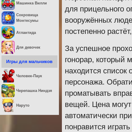
Машинка Вилли
для прицельного о
Сокровища
вооружённых люде
Монтесумы
постепенно растёт,
Атлантида
За успешное прох
Для девочек
гонорар, который 
Игры для мальчиков
находится список 
Человек-Паук
персонажа. Обрати
Черепашка Ниндзя
проматывать вправ
вещей. Цена могут
Наруто
автоматически пр
понравится играть 