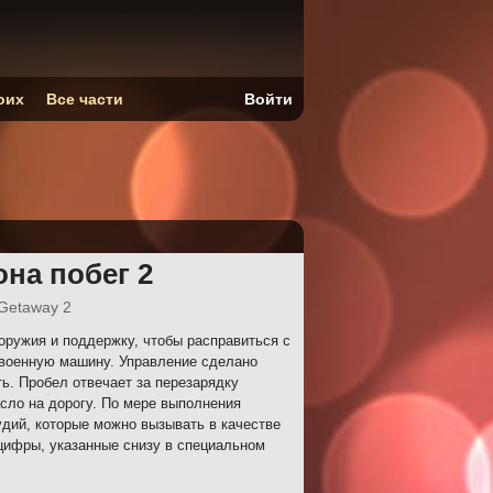
оих
Все части
Войти
она побег 2
Getaway 2
ружия и поддержку, чтобы расправиться с
 военную машину. Управление сделано
ь. Пробел отвечает за перезарядку
масло на дорогу. По мере выполнения
дий, которые можно вызывать в качестве
цифры, указанные снизу в специальном