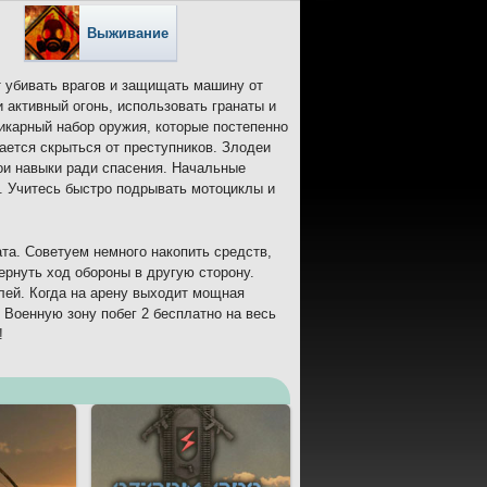
Выживание
ит убивать врагов и защищать машину от
 активный огонь, использовать гранаты и
карный набор оружия, которые постепенно
ается скрыться от преступников. Злодеи
вои навыки ради спасения. Начальные
. Учитесь быстро подрывать мотоциклы и
та. Советуем немного накопить средств,
ернуть ход обороны в другую сторону.
лей. Когда на арену выходит мощная
 Военную зону побег 2 бесплатно на весь
!