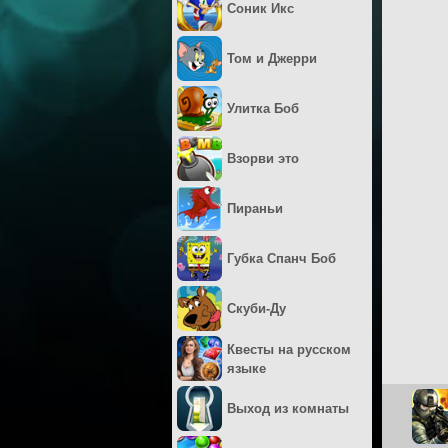
Соник Икс
Том и Джерри
Улитка Боб
Взорви это
Пираньи
Губка Спанч Боб
Скуби-Ду
Квесты на русском
языке
Выход из комнаты