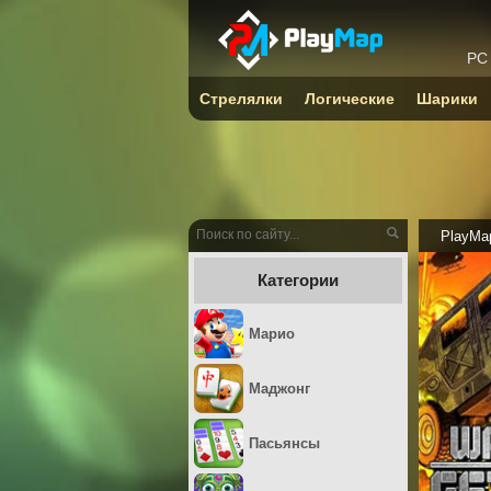
PC
Стрелялки
Логические
Шарики
PlayMa
Категории
Марио
Маджонг
Пасьянсы