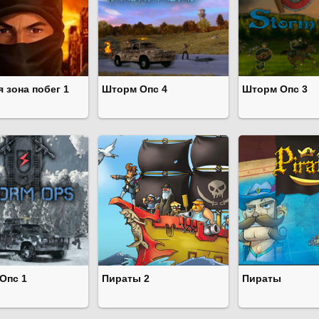
 зона побег 1
Шторм Опс 4
Шторм Опс 3
Опс 1
Пираты 2
Пираты