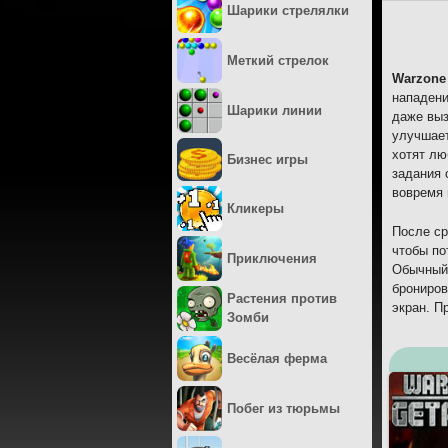
Шарики стрелялки
Меткий стрелок
Warzone
нападени
Шарики линии
даже выз
улучшает
хотят лю
Бизнес игры
задания 
вовремя 
Кликеры
После ср
чтобы по
Приключения
Обычный 
брониров
Растения против
экран. П
Зомби
Весёлая ферма
Побег из тюрьмы