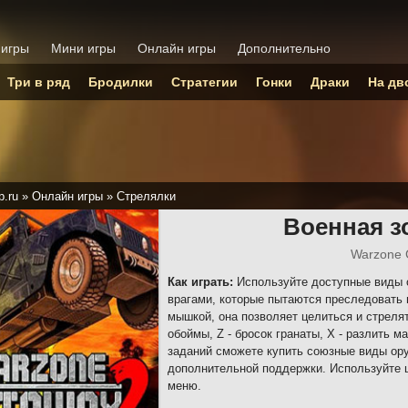
 игры
Мини игры
Онлайн игры
Дополнительно
Три в ряд
Бродилки
Стратегии
Гонки
Драки
На дв
p.ru
»
Онлайн игры
»
Стрелялки
Военная з
Warzone 
Как играть:
Используйте доступные виды о
врагами, которые пытаются преследовать
мышкой, она позволяет целиться и стрелят
обоймы, Z - бросок гранаты, X - разлить 
заданий сможете купить союзные виды ору
дополнительной поддержки. Используйте 
меню.