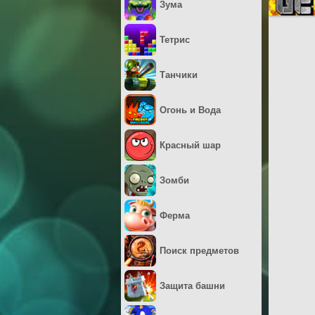
Зума
Тетрис
Танчики
Огонь и Вода
Красный шар
Зомби
Ферма
Поиск предметов
Защита башни