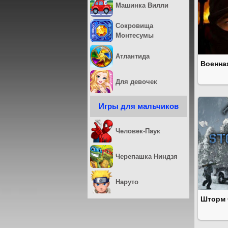
Машинка Вилли
Сокровища
Монтесумы
Атлантида
Военная
Для девочек
Игры для мальчиков
Человек-Паук
Черепашка Ниндзя
Наруто
Шторм 