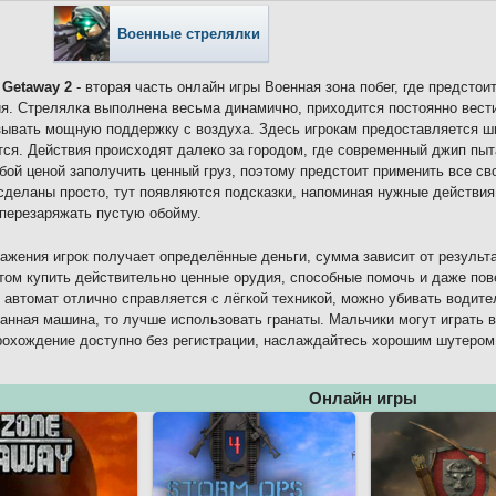
Военные стрелялки
 Getaway 2
- вторая часть онлайн игры Военная зона побег, где предсто
я. Стрелялка выполнена весьма динамично, приходится постоянно вести
ывать мощную поддержку с воздуха. Здесь игрокам предоставляется ши
ся. Действия происходят далеко за городом, где современный джип пыт
бой ценой заполучить ценный груз, поэтому предстоит применить все с
сделаны просто, тут появляются подсказки, напоминая нужные действия
перезаряжать пустую обойму.
ажения игрок получает определённые деньги, сумма зависит от результа
том купить действительно ценные орудия, способные помочь и даже пов
автомат отлично справляется с лёгкой техникой, можно убивать водите
анная машина, то лучше использовать гранаты. Мальчики могут играть в
рохождение доступно без регистрации, наслаждайтесь хорошим шутером
Онлайн игры