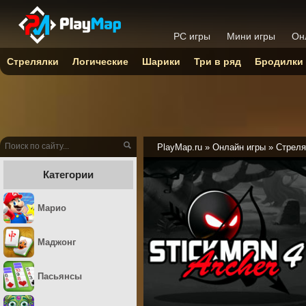
PC игры
Мини игры
Он
Стрелялки
Логические
Шарики
Три в ряд
Бродилки
PlayMap.ru
»
Онлайн игры
»
Стреля
Категории
Марио
Маджонг
Пасьянсы