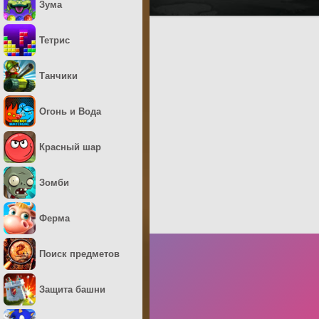
Зума
Тетрис
Танчики
Огонь и Вода
Красный шар
Зомби
Ферма
Поиск предметов
Защита башни