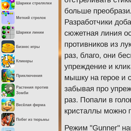
Шарики стрелялки
больше преобразил
Меткий стрелок
Разработчики доба
сюжетная линия ос
Шарики линии
противников из лу
Бизнес игры
раз, благо, они бе
Кликеры
упреждение и кли
Приключения
мышку на герое и о
забывая про упреж
Растения против
Зомби
раз. Попали в голо
Весёлая ферма
кристаллы можно п
Побег из тюрьмы
Режим "Gunner" на