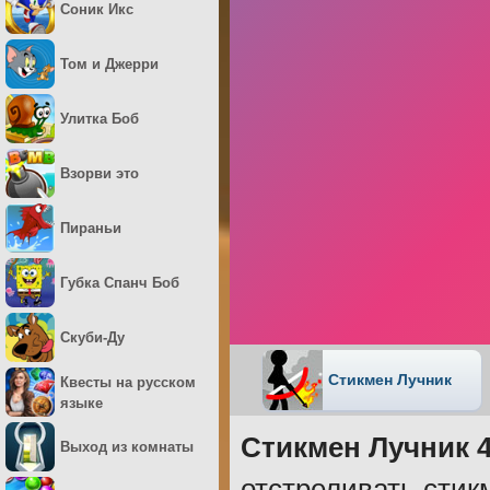
Соник Икс
Том и Джерри
Улитка Боб
Взорви это
Пираньи
Губка Спанч Боб
Скуби-Ду
Стикмен Лучник
Квесты на русском
языке
Стикмен Лучник 
Выход из комнаты
отстреливать стик