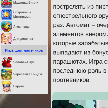
Машинка Вилли
пострелять из пист
Сокровища
огнестрельного ор
Монтесумы
раз. Автомат – оч
Атлантида
элементов веером.
Для девочек
которые зарабатыв
Игры для мальчиков
выпадают из бонус
парашютах. Игра с
Человек-Паук
последнюю роль в 
Черепашка Ниндзя
противников.
Наруто