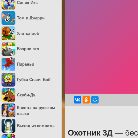
Соник Икс
Том и Джерри
Улитка Боб
Взорви это
Пираньи
Губка Спанч Боб
Скуби-Ду
Квесты на русском
языке
Выход из комнаты
Охотник 3Д
— бесп