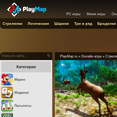
PC игры
Мини игры
Он
Стрелялки
Логические
Шарики
Три в ряд
Бродилки
PlayMap.ru
»
Онлайн игры
»
Стреля
Категории
Марио
Маджонг
Пасьянсы