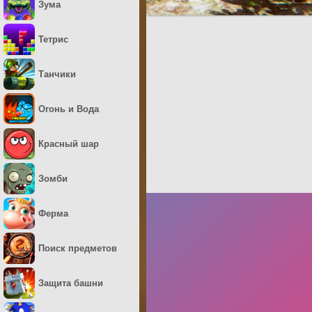
Зума
Тетрис
Танчики
Огонь и Вода
Красный шар
Зомби
Ферма
Поиск предметов
Защита башни