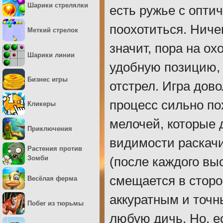
Шарики стрелялки
есть ружье с опти
поохотиться. Ниче
Меткий стрелок
значит, пора на о
Шарики линии
удобную позицию, 
Бизнес игры
отстрел. Игра дов
процесс сильно по
Кликеры
мелочей, которые 
Приключения
видимости раскачи
Растения против
Зомби
(после каждого вы
смещается в сторо
Весёлая ферма
аккуратным и точ
Побег из тюрьмы
любую дичь. Но, е