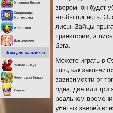
Машинка Вилли
зверем, он будет у
Сокровища
чтобы попасть. Ос
Монтесумы
лисы. Зайцы прыга
Атлантида
траектории, а лис
Для девочек
бега.
Игры для мальчиков
Можете играть в О
Человек-Паук
того, как закончит
Черепашка Ниндзя
зависимости от тог
одна, две или три
Наруто
реальном времени 
убитых зверей все