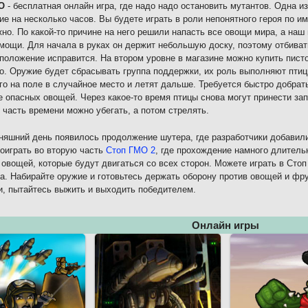
О
- бесплатная онлайн игра, где надо надо остановить мутантов. Одна и
ие на несколько часов. Вы будете играть в роли непонятного героя по и
но. По какой-то причине на него решили напасть все овощи мира, а наш 
мощи. Для начала в руках он держит небольшую доску, поэтому отбивать
положение исправится. На втором уровне в магазине можно купить писто
о. Оружие будет сбрасывать группа поддержки, их роль выполняют птиц
го на поле в случайное место и летят дальше. Требуется быстро добрать
 опасных овощей. Через какое-то время птицы снова могут принести зап
часть времени можно убегать, а потом стрелять.
няшний день появилось продолжение шутера, где разработчики добавил
оиграть во вторую часть
Стоп ГМО 2
, где прохождение намного длительн
овощей, которые будут двигаться со всех сторон. Можете играть в Сто
а. Набирайте оружие и готовьтесь держать оборону против овощей и фр
, пытайтесь выжить и выходить победителем.
Онлайн игры