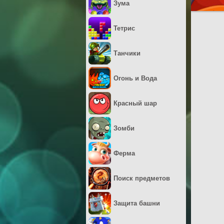
Зума
Тетрис
Танчики
Огонь и Вода
Красный шар
Зомби
Ферма
Поиск предметов
Защита башни