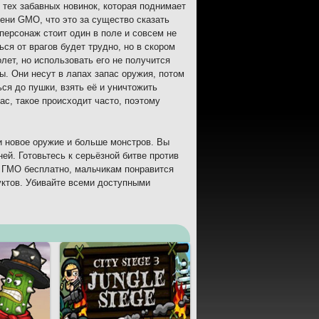
з тех забавных новинок, которая поднимает
мени GMO, что это за существо сказать
персонаж стоит один в поле и совсем не
ся от врагов будет трудно, но в скором
лет, но использовать его не получится
ы. Они несут в лапах запас оружия, потом
ся до пушки, взять её и уничтожить
ас, такое происходит часто, поэтому
и новое оружие и больше монстров. Вы
ей. Готовьтесь к серьёзной битве против
п ГМО бесплатно, мальчикам понравится
уктов. Убивайте всеми доступными