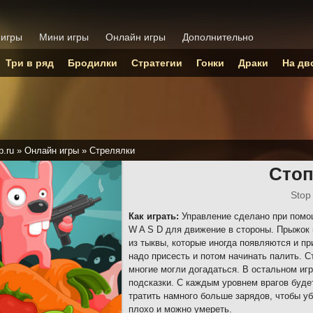
 игры
Мини игры
Онлайн игры
Дополнительно
Три в ряд
Бродилки
Стратегии
Гонки
Драки
На дв
p.ru
»
Онлайн игры
»
Стрелялки
Сто
Sto
Как играть:
Управление сделано при помощ
W A S D для движение в стороны. Прыжок 
из тыквы, которые иногда появляются и пр
надо присесть и потом начинать палить. 
многие могли догадаться. В остальном игр
подсказки. С каждым уровнем врагов буде
тратить намного больше зарядов, чтобы уб
плохо и можно умереть.