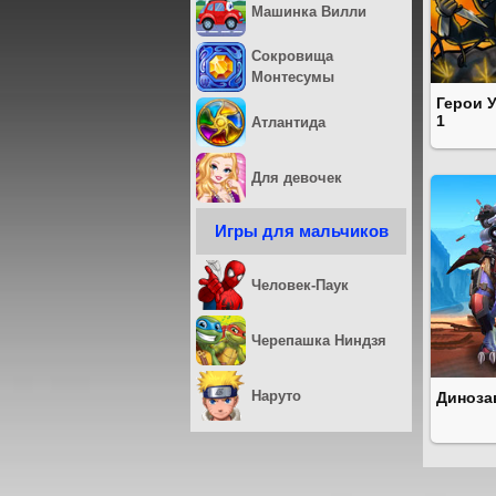
Машинка Вилли
Сокровища
Монтесумы
Герои 
1
Атлантида
Для девочек
Игры для мальчиков
Человек-Паук
Черепашка Ниндзя
Наруто
Диноза