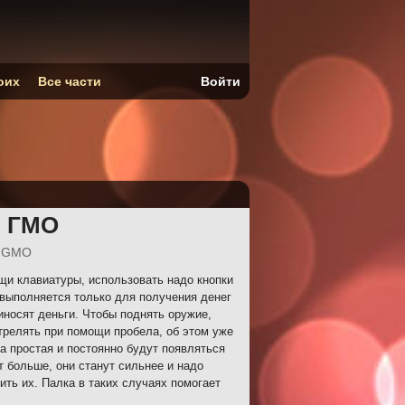
оих
Все части
Войти
п ГМО
p GMO
и клавиатуры, использовать надо кнопки
выполняется только для получения денег
иносят деньги. Чтобы поднять оружие,
Стрелять при помощи пробела, об этом уже
а простая и постоянно будут появляться
т больше, они станут сильнее и надо
ить их. Палка в таких случаях помогает