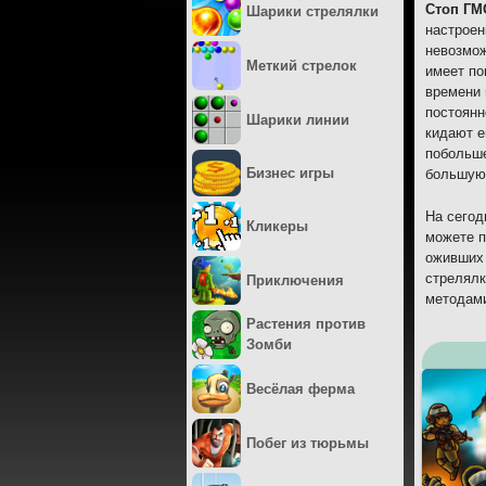
Стоп ГМ
Шарики стрелялки
настроен
невозмож
Меткий стрелок
имеет по
времени 
постоянн
Шарики линии
кидают е
побольше
Бизнес игры
большую 
На сегод
Кликеры
можете п
оживших 
стрелялк
Приключения
методами
Растения против
Зомби
Весёлая ферма
Побег из тюрьмы