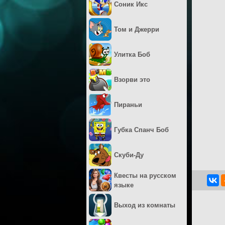
Соник Икс
Том и Джерри
Улитка Боб
Взорви это
Пираньи
Губка Спанч Боб
Скуби-Ду
Квесты на русском
языке
Выход из комнаты