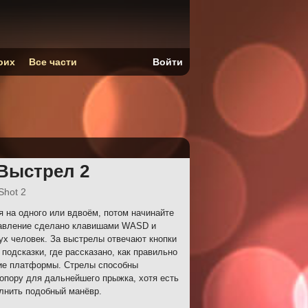
оих
Все части
Войти
Выстрел 2
Shot 2
на одного или вдвоём, потом начинайте
равление сделано клавишами WASD и
ух человек. За выстрелы отвечают кнопки
подсказки, где рассказано, как правильно
кие платформы. Стрелы способны
 опору для дальнейшего прыжка, хотя есть
лнить подобный манёвр.