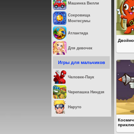
Машинка Вилли
Сокровища
Монтесумы
Атлантида
Двойно
Для девочек
Игры для мальчиков
Человек-Паук
Черепашка Ниндзя
Наруто
Космич
приклю