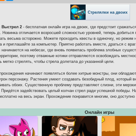
Стрелялки на двоих
 Выстрел 2
- бесплатная онлайн игра на двоих, где предстоит сражатьс
. Новинка отличается возросшей сложностью уровней, теперь добиться 
ать весьма осторожно. Можете проходить квесты в одиночку, но режим 
а и приглашайте за компьютер. Приятно работать вместе, драться с вра
 начинаются на небесах, где вновь появилась проблема злобных сущес
ерритории, поэтому отважные котики отправляются освобождать местнос
ь метко стрелять, чтобы стрела долетала до указанной цели.
прохождения начинают появляться более хитрые монстры, они обладают
урон персонажу. Растения умеют создавать безобидный плод, который в
ивать обоих. Существенную проблему представляют слизни, эти мерзки
. Придётся задействовать целый колчан стрел ради успешной победы. Н
есплатно на весь экран. Прохождение понравится многим, оно доступно 
Онлайн игры