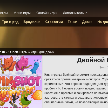
 игры
Мини игры
Онлайн игры
Дополнительно
Три в ряд
Бродилки
Стратегии
Гонки
Драки
На дв
p.ru
»
Онлайн игры
»
Игры для двоих
Двойной 
Twin 
Как играть:
Выбирайте режим прохождения 
сражаться против коварных монстров. Уп
стрелочками, что хорошо подходит для дв
пробел и F. Первые уровни предоставляют 
бороться с врагами и забираться на высо
застревать в стенах и создавать хорошую
специальные блоки, не позволяющие выпо