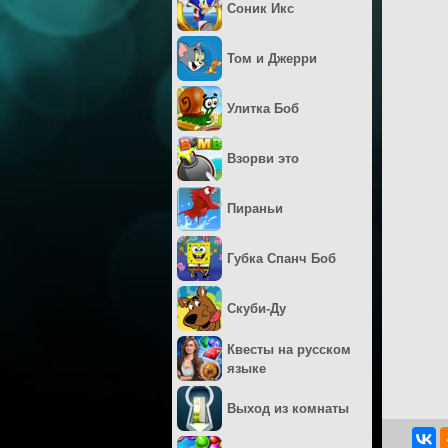
Соник Икс
Том и Джерри
Улитка Боб
Взорви это
Пираньи
Губка Спанч Боб
Скуби-Ду
Квесты на русском
языке
Выход из комнаты