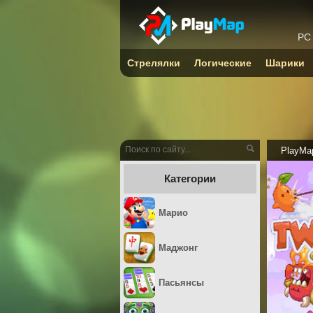
PC
Стрелялки
Логические
Шарики
PlayMa
Категории
Марио
Маджонг
Пасьянсы