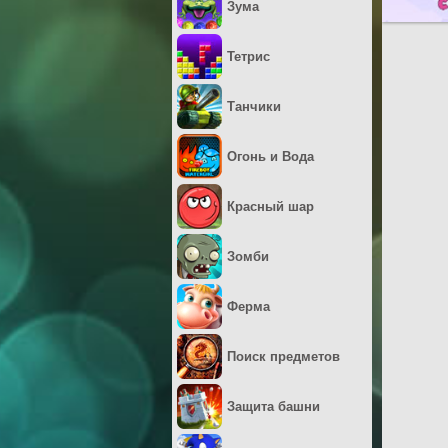
Зума
Тетрис
Танчики
Огонь и Вода
Красный шар
Зомби
Ферма
Поиск предметов
Защита башни