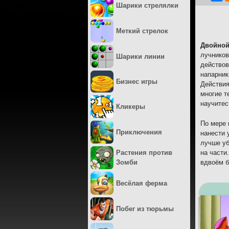
Шарики стрелялки
Меткий стрелок
Двойной
лучников
Шарики линии
действов
напарник
Бизнес игры
Действия
многие т
научитес
Кликеры
По мере 
Приключения
нанести 
лучше уб
на части
Растения против
вдвоём б
Зомби
Весёлая ферма
Побег из тюрьмы