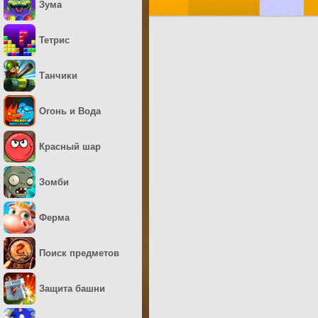
Зума
Тетрис
Танчики
Огонь и Вода
Красный шар
Зомби
Ферма
Поиск предметов
Защита башни