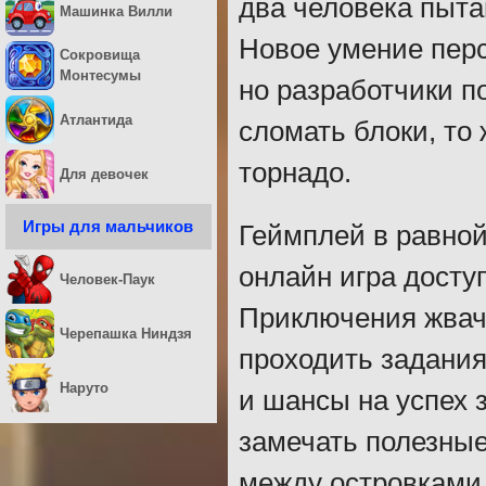
два человека пыт
Машинка Вилли
Новое умение перс
Сокровища
Монтесумы
но разработчики п
Атлантида
сломать блоки, то
торнадо.
Для девочек
Игры для мальчиков
Геймплей в равной
онлайн игра досту
Человек-Паук
Приключения жвачк
Черепашка Ниндзя
проходить задания
Наруто
и шансы на успех 
замечать полезные
между островками 