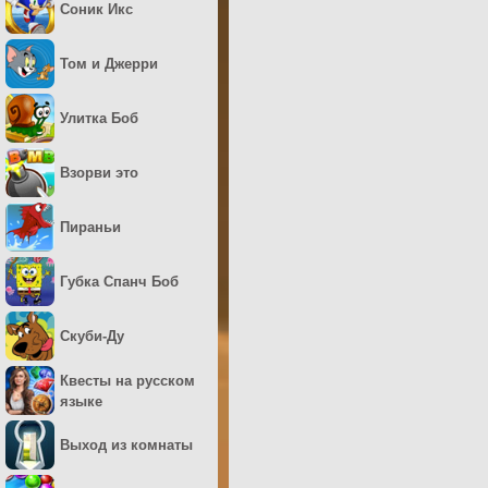
Соник Икс
Том и Джерри
Улитка Боб
Взорви это
Пираньи
Губка Спанч Боб
Скуби-Ду
Квесты на русском
языке
Выход из комнаты