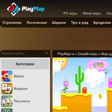
PC игры
Мини игры
Он
Стрелялки
Логические
Шарики
Три в ряд
Бродилки
PlayMap.ru
»
Онлайн игры
»
Игры д
Категории
Марио
Маджонг
Пасьянсы