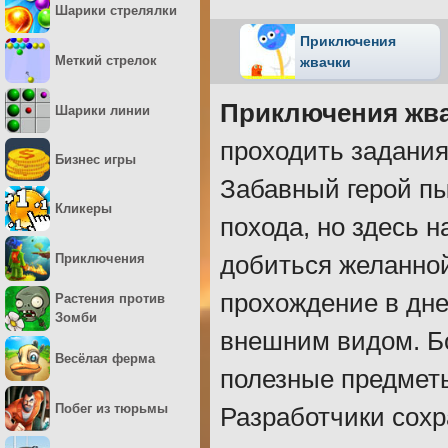
Шарики стрелялки
Приключения
Меткий стрелок
жвачки
Приключения жва
Шарики линии
проходить задания
Бизнес игры
Забавный герой пы
Кликеры
похода, но здесь 
Приключения
добиться желанной
прохождение в дне
Растения против
Зомби
внешним видом. Б
Весёлая ферма
полезные предметы
Побег из тюрьмы
Разработчики сохр