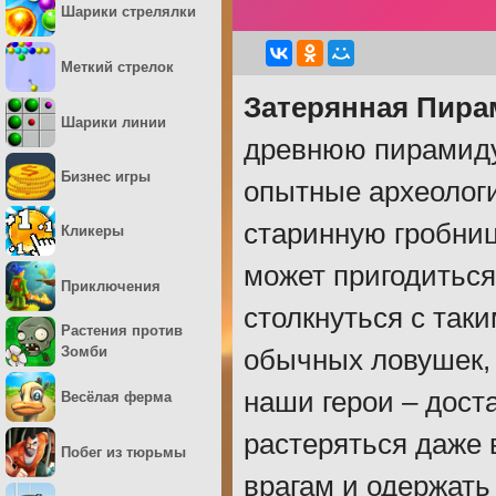
Шарики стрелялки
Меткий стрелок
Затерянная Пира
Шарики линии
древнюю пирамиду.
Бизнес игры
опытные археологи
старинную гробницу
Кликеры
может пригодиться
Приключения
столкнуться с так
Растения против
Зомби
обычных ловушек,
наши герои – дост
Весёлая ферма
растеряться даже 
Побег из тюрьмы
врагам и одержать