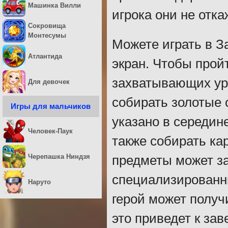
Машинка Вилли
игрока они не отка
Сокровища
Монтесумы
Можете играть в З
Атлантида
экран. Чтобы прой
захватывающих уро
Для девочек
собирать золотые 
Игры для мальчиков
указано в середин
Человек-Паук
также собирать ка
Черепашка Ниндзя
предметы может за
специализированн
Наруто
герой может получ
это приведет к за