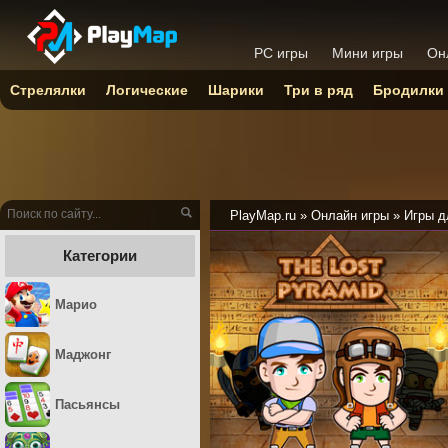
PC игры
Мини игры
Он
Стрелялки
Логические
Шарики
Три в ряд
Бродилки
PlayMap.ru
»
Онлайн игры
»
Игры д
Категории
Марио
Маджонг
Пасьянсы