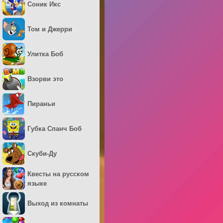
Соник Икс
Том и Джерри
Улитка Боб
Взорви это
Пираньи
Губка Спанч Боб
Скуби-Ду
Квесты на русском
языке
Выход из комнаты