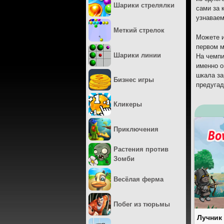
Шарики стрелялки
сами за 
узнаваем
Меткий стрелок
Можете и
первом м
Шарики линии
На чемпи
именно о
шкала за
Бизнес игры
предугад
Кликеры
Приключения
Растения против
Зомби
Весёлая ферма
Побег из тюрьмы
Лучник