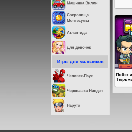
Машинка Вилли
Сокровища
Монтесумы
Атлантида
Для девочек
Игры для мальчиков
Побег 
Человек-Паук
Тюрьм
Черепашка Ниндзя
Наруто