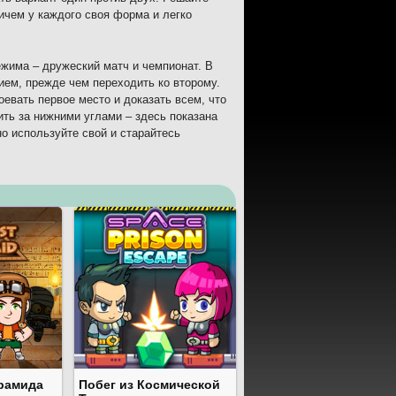
ричем у каждого своя форма и легко
жима – дружеский матч и чемпионат. В
ием, прежде чем переходить ко второму.
евать первое место и доказать всем, что
ть за нижними углами – здесь показана
о используйте свой и старайтесь
рамида
Побег из Космической