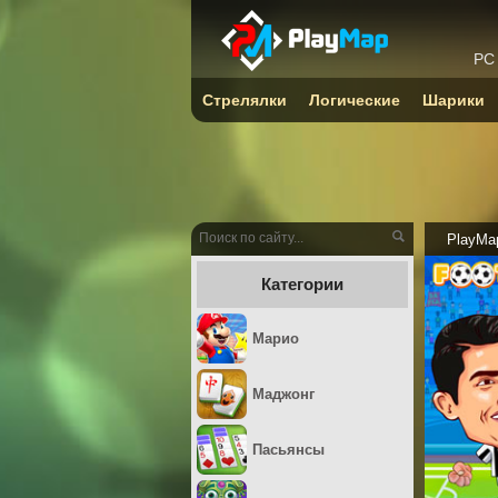
PC
Стрелялки
Логические
Шарики
PlayMa
Категории
Марио
Маджонг
Пасьянсы