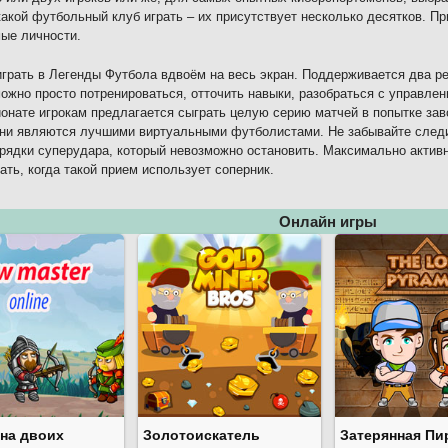
какой футбольный клуб играть – их присутствует несколько десятков. П
ые личности.
грать в Легенды Футбола вдвоём на весь экран. Поддерживается два ре
ожно просто потренироваться, отточить навыки, разобраться с управлен
онате игрокам предлагается сыграть целую серию матчей в попытке заво
ни являются лучшими виртуальными футболистами. Не забывайте следи
рядки суперудара, который невозможно остановить. Максимально активн
ать, когда такой прием использует соперник.
Онлайн игры
 на двоих
Золотоискатель
Затерянная Пи