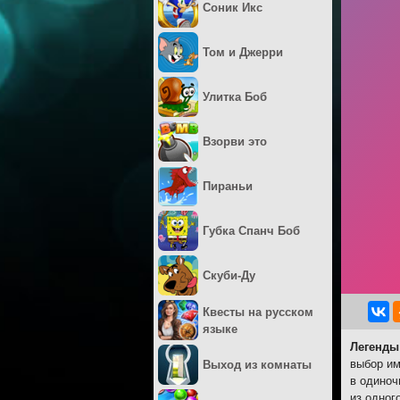
Соник Икс
Том и Джерри
Улитка Боб
Взорви это
Пираньи
Губка Спанч Боб
Скуби-Ду
Квесты на русском
языке
Легенды
выбор им
Выход из комнаты
в одиноч
из одног