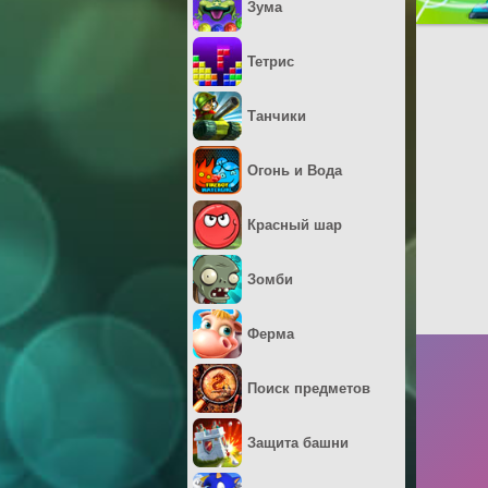
Зума
Тетрис
Танчики
Огонь и Вода
Красный шар
Зомби
Ферма
Поиск предметов
Защита башни