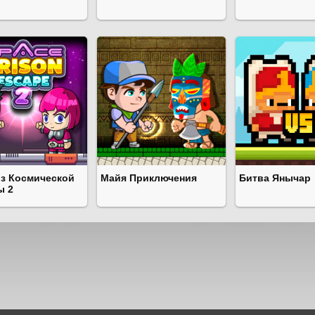
из Космической
Майя Приключения
Битва Янычар
ы 2