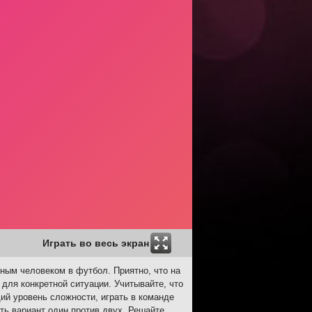
Играть во весь экран
ьным человеком в футбол. Приятно, что на
 для конкретной ситуации. Учитывайте, что
ий уровень сложности, играть в команде
ть вариант один против двух. Решайте