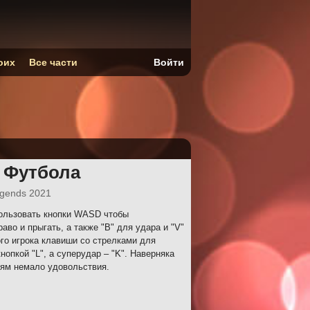
оих
Все части
Войти
 Футбола
egends 2021
пользовать кнопки WASD чтобы
во и прыгать, а также "B" для удара и "V"
го игрока клавиши со стрелками для
нопкой "L", а суперудар – "K". Наверняка
лям немало удовольствия.