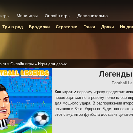
 игры
Мини игры
Онлайн игры
Дополнительно
Три в ряд
Бродилки
Стратегии
Гонки
Драки
На дв
p.ru
»
Онлайн игры
»
Игры для двоих
Легенды
Football L
Как играть:
первому игроку предстоит ис
перемещаться по игровому полю влево-впра
для мощного удара. В распоряжении второ
прыжков и бега. Удары он будет наносить к
этот симулятор футбола доставит цените