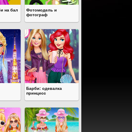
и на бал
Фотомодель и
фотограф
Барби: одевалка
принцесс