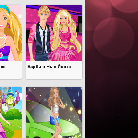
ине
Барби в Нью-Йорке