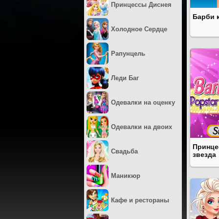
Принцессы Диснея
Барби 
Холодное Сердце
Рапунцель
Леди Баг
Одевалки на оценку
Одевалки на двоих
Принце
Свадьба
звезда
Маникюр
Кафе и рестораны