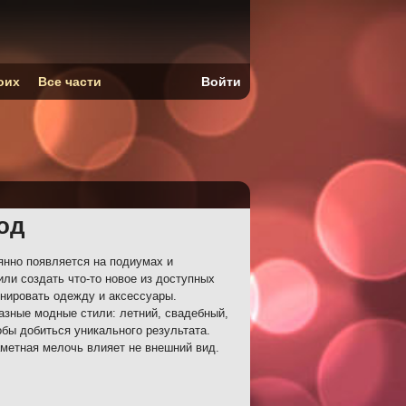
оих
Все части
Войти
од
янно появляется на подиумах и
ли создать что-то новое из доступных
инировать одежду и аксессуары.
азные модные стили: летний, свадебный,
бы добиться уникального результата.
метная мелочь влияет не внешний вид.