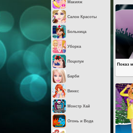
Макияж
Салон Красоты
Больница
Уборка
Поцелуи
Показ м
Барби
Винкс
Монстр Хай
Огонь и Вода