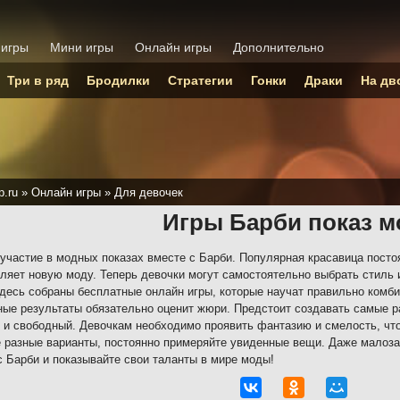
 игры
Мини игры
Онлайн игры
Дополнительно
Три в ряд
Бродилки
Стратегии
Гонки
Драки
На дв
p.ru
»
Онлайн игры
»
Для девочек
Игры Барби показ м
участие в модных показах вместе с Барби. Популярная красавица посто
ляет новую моду. Теперь девочки могут самостоятельно выбрать стиль и
десь собраны бесплатные онлайн игры, которые научат правильно комб
ые результаты обязательно оценит жюри. Предстоит создавать самые р
 и свободный. Девочкам необходимо проявить фантазию и смелость, что
 разные варианты, постоянно примеряйте увиденные вещи. Даже малоза
с Барби и показывайте свои таланты в мире моды!