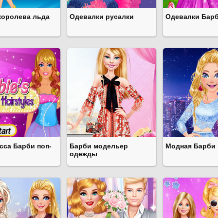
королева льда
Одевалки русалки
Одевалки Барб
сса Барби поп-
Барби модельер
Модная Барби
одежды