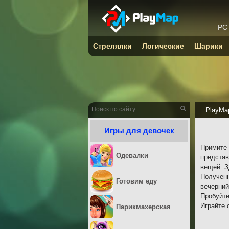
PC
Стрелялки
Логические
Шарики
PlayMa
Игры для девочек
Примите 
Одевалки
представ
вещей. З
Полученн
Готовим еду
вечерний
Пробуйте
Играйте 
Парикмахерская