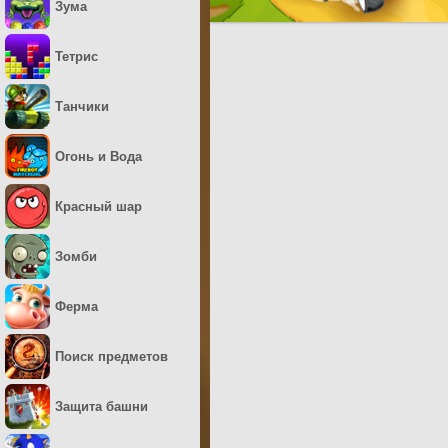
Зума
Тетрис
Танчики
Огонь и Вода
Красный шар
Зомби
Ферма
Поиск предметов
Защита башни