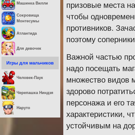
Машинка Вилли
призовые места на
чтобы одновременн
Сокровища
Монтесумы
противников. Зача
Атлантида
поэтому соперники
Для девочек
Важной частью про
Игры для мальчиков
надо посещать маг
Человек-Паук
множество видов м
здорово потратить
Черепашка Ниндзя
персонажа и его т
Наруто
характеристики, ч
устойчивым на дор