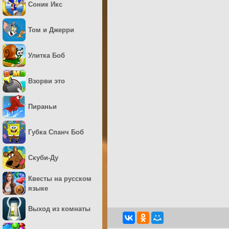
Соник Икс
Том и Джерри
Улитка Боб
Взорви это
Пираньи
Губка Спанч Боб
Скуби-Ду
Квесты на русском
языке
Выход из комнаты