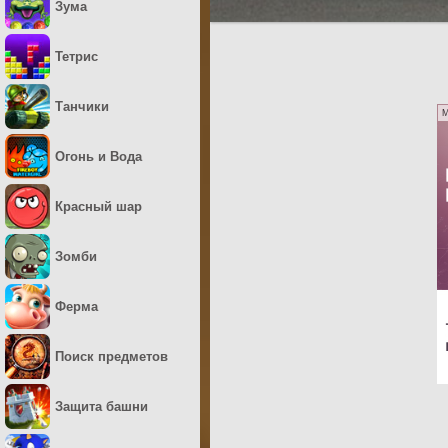
Зума
Тетрис
Танчики
M
Огонь и Вода
Красный шар
Зомби
Ферма
Поиск предметов
Защита башни