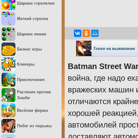
Шарики стрелялки
Меткий стрелок
Шарики линии
Гонки на выживание
Бизнес игры
Кликеры
Batman Street Wa
война, где надо ех
Приключения
вражеских машин и
Растения против
Зомби
отличаются крайн
Весёлая ферма
хорошей реакцией,
автомобилей прос
Побег из тюрьмы
доставляют автом