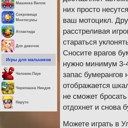
Машинка Вилли
них просто несутся
Сокровища
ваш мотоцикл. Дру
Монтесумы
расстреливая игро
Атлантида
стараться уклонят
Для девочек
Сносите врагов бу
Игры для мальчиков
нужно минимум 3-4
запас бумерангов 
Человек-Паук
отображается шкал
Черепашка Ниндзя
не сможет бросать
Наруто
отдохнет и снова б
Можете играть в У