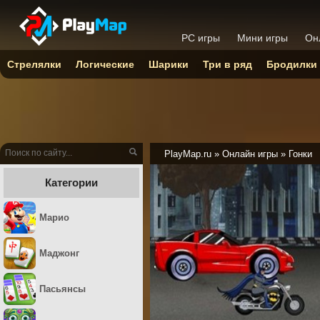
PC игры
Мини игры
Он
Стрелялки
Логические
Шарики
Три в ряд
Бродилки
PlayMap.ru
»
Онлайн игры
»
Гонки
Категории
Марио
Маджонг
Пасьянсы