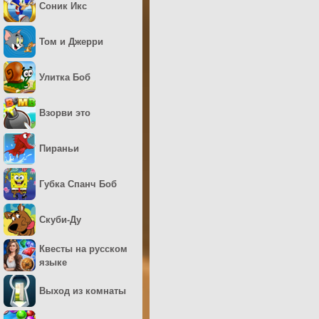
Соник Икс
Том и Джерри
Улитка Боб
Взорви это
Пираньи
Губка Спанч Боб
Скуби-Ду
Квесты на русском
языке
Выход из комнаты