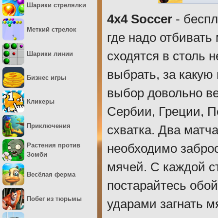
Шарики стрелялки
4x4 Soccer
- беспл
Меткий стрелок
где надо отбивать
сходятся в столь 
Шарики линии
выбрать, за какую
Бизнес игры
выбор довольно ве
Кликеры
Сербии, Греции, П
Приключения
схватка. Два матч
необходимо заброс
Растения против
Зомби
мячей. С каждой с
Весёлая ферма
постарайтесь обой
Побег из тюрьмы
ударами загнать м