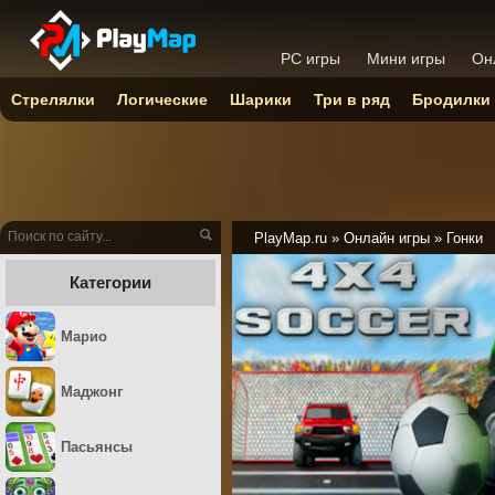
PC игры
Мини игры
Он
Стрелялки
Логические
Шарики
Три в ряд
Бродилки
PlayMap.ru
»
Онлайн игры
»
Гонки
Категории
Марио
Маджонг
Пасьянсы