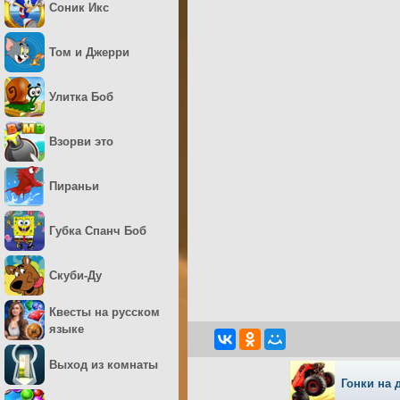
Соник Икс
Том и Джерри
Улитка Боб
Взорви это
Пираньи
Губка Спанч Боб
Скуби-Ду
Квесты на русском
языке
Выход из комнаты
Гонки на 