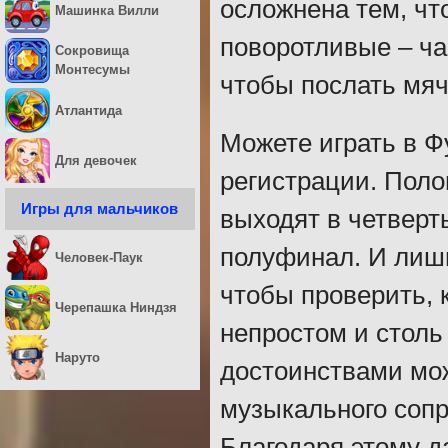
осложнена тем, ч
Машинка Вилли
поворотливые – ча
Сокровища
Монтесумы
чтобы послать мяч
Атлантида
Можете играть в Ф
Для девочек
регистрации. Поло
Игры для мальчиков
выходят в четверт
полуфинал. И лишь
Человек-Паук
чтобы проверить, 
Черепашка Ниндзя
непростом и стол
Наруто
достоинствами мож
музыкального соп
Благодаря этому д