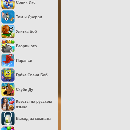
Соник Икс
Том и Джерри
Улитка Боб
Взорви это
Пираньи
Губка Спанч Боб
Скуби-Ду
Квесты на русском
языке
Выход из комнаты