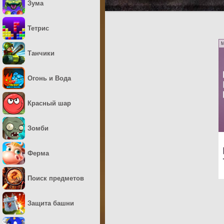
Зума
Тетрис
M
Танчики
Огонь и Вода
Красный шар
Зомби
Ферма
Поиск предметов
Защита башни