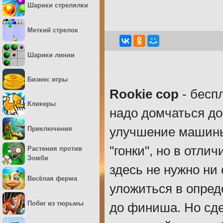
Шарики стрелялки
Меткий стрелок
Шарики линии
Бизнес игры
Rookie cop
- бесп
Кликеры
надо домчаться до
Приключения
улучшение машины
"гонки", но в отл
Растения против
Зомби
здесь не нужно ни
Весёлая ферма
уложиться в опред
Побег из тюрьмы
до финиша. Но сде