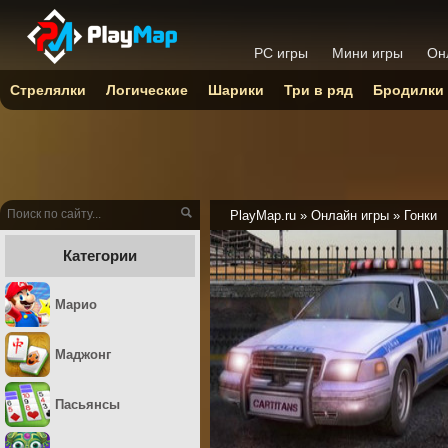
PC игры
Мини игры
Он
Стрелялки
Логические
Шарики
Три в ряд
Бродилки
PlayMap.ru
»
Онлайн игры
»
Гонки
Категории
Марио
Маджонг
Пасьянсы