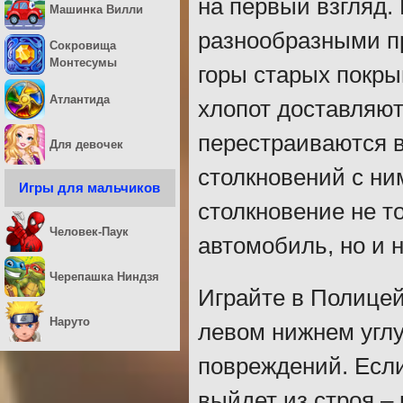
на первый взгляд.
Машинка Вилли
разнообразными п
Сокровища
Монтесумы
горы старых покры
Атлантида
хлопот доставляю
перестраиваются 
Для девочек
столкновений с ни
Игры для мальчиков
столкновение не т
Человек-Паук
автомобиль, но и 
Черепашка Ниндзя
Играйте в Полицей
Наруто
левом нижнем угл
повреждений. Если
выйдет из строя –