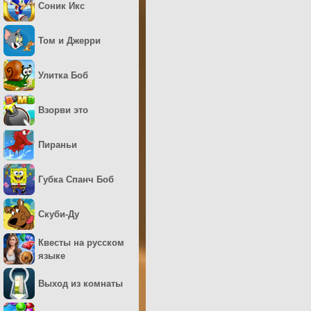
Соник Икс
Том и Джерри
Улитка Боб
Взорви это
Пираньи
Губка Спанч Боб
Скуби-Ду
Квесты на русском
языке
Выход из комнаты