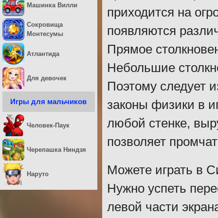
Машинка Вилли
приходится на огр
Сокровища
появляются различ
Монтесумы
Прямое столкновен
Атлантида
Небольшие столкно
Для девочек
Поэтому следует и
Игры для мальчиков
законы физики в и
любой стенке, выр
Человек-Паук
позволяет промчат
Черепашка Ниндзя
Можете играть в С
Наруто
Нужно успеть пере
левой части экран