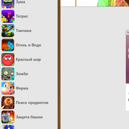
Зума
Тетрис
Танчики
M
Огонь и Вода
Красный шар
Зомби
Ферма
Поиск предметов
Защита башни