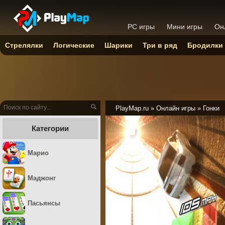
PC игры
Мини игры
Он
Стрелялки
Логические
Шарики
Три в ряд
Бродилки
PlayMap.ru
»
Онлайн игры
»
Гонки
Категории
Марио
Маджонг
Пасьянсы