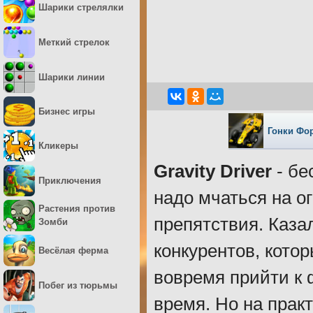
Шарики стрелялки
Меткий стрелок
Шарики линии
Бизнес игры
Гонки Фо
Кликеры
Gravity Driver
- бе
Приключения
надо мчаться на о
Растения против
препятствия. Каза
Зомби
конкурентов, котор
Весёлая ферма
вовремя прийти к 
Побег из тюрьмы
время. Но на прак