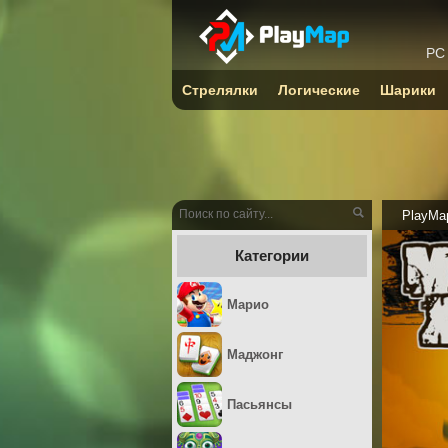
PC
Стрелялки
Логические
Шарики
PlayMa
Категории
Марио
Маджонг
Пасьянсы