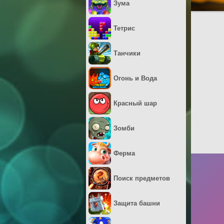
Зума
Тетрис
Танчики
Огонь и Вода
Красный шар
Зомби
Ферма
Поиск предметов
Защита башни