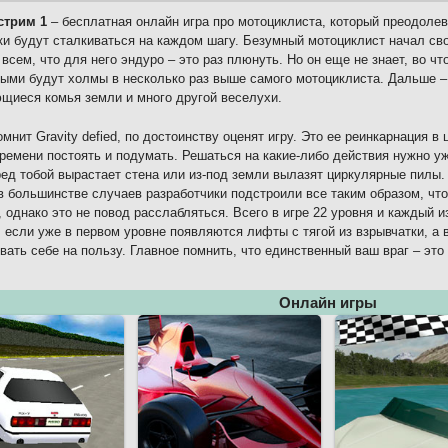
стрим 1
– бесплатная онлайн игра про мотоциклиста, который преодолев
ки будут сталкиваться на каждом шагу. Безумный мотоциклист начал сво
 всем, что для него эндуро – это раз плюнуть. Но он еще не знает, во ч
ыми будут холмы в несколько раз выше самого мотоциклиста. Дальше – 
щиеся комья земли и много другой веселухи.
помнит Gravity defied, по достоинству оценят игру. Это ее реинкарнация 
времени постоять и подумать. Решаться на какие-либо действия нужно у
ред тобой вырастает стена или из-под земли вылазят циркулярные пилы.
в большинстве случаев разработчики подстроили все таким образом, чт
 однако это не повод расслабляться. Всего в игре 22 уровня и каждый и
, если уже в первом уровне появляются лифты с тягой из взрывчатки, а в
вать себе на пользу. Главное помнить, что единственный ваш враг – это
Онлайн игры