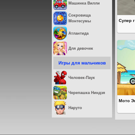
Машинка Вилли
Сокровища
Супер г
Монтесумы
Атлантида
Для девочек
Игры для мальчиков
Человек-Паук
Черепашка Ниндзя
Мото Э
Наруто