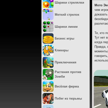
Шарики стрелялки
Мото Эк
чем игро
доказать
Меткий стрелок
безобидн
разлетаю
Шарики линии
Те, кто 
Тут нет 
Бизнес игры
когда пе
Правда, 
Кликеры
моменты,
говорить
использо
Приключения
Растения против
Зомби
Весёлая ферма
Побег из тюрьмы