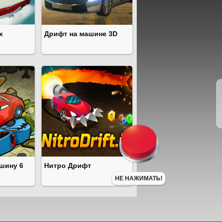
х
Дрифт на машине 3D
шину 6
Нитро Дрифт
НЕ НАЖИМАТЬ!