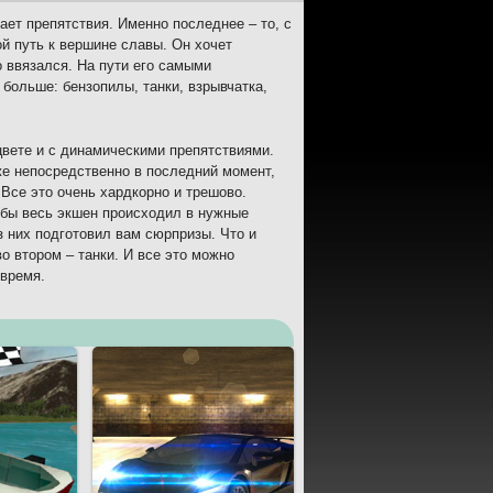
ает препятствия. Именно последнее – то, с
й путь к вершине славы. Он хочет
то ввязался. На пути его самыми
больше: бензопилы, танки, взрывчатка,
в цвете и с динамическими препятствиями.
же непосредственно в последний момент,
 Все это очень хардкорно и трешово.
обы весь экшен происходил в нужные
з них подготовил вам сюрпризы. Что и
о втором – танки. И все это можно
 время.