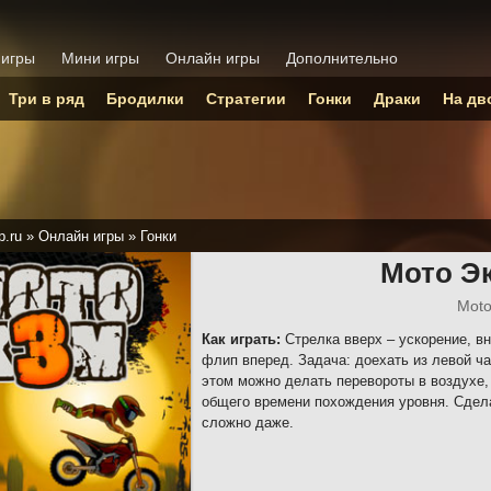
 игры
Мини игры
Онлайн игры
Дополнительно
Три в ряд
Бродилки
Стратегии
Гонки
Драки
На дв
p.ru
»
Онлайн игры
»
Гонки
Мото Э
Mot
Как играть:
Стрелка вверх – ускорение, вн
флип вперед. Задача: доехать из левой ча
этом можно делать перевороты в воздухе, 
общего времени похождения уровня. Сдела
сложно даже.