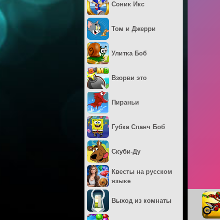
Соник Икс
Том и Джерри
Улитка Боб
Взорви это
Пираньи
Губка Спанч Боб
Скуби-Ду
Квесты на русском
языке
Выход из комнаты