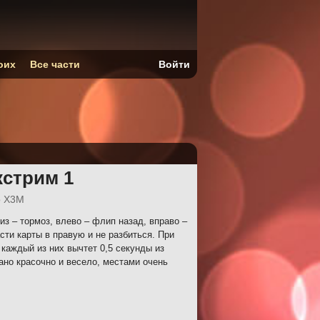
оих
Все части
Войти
кстрим 1
o X3M
из – тормоз, влево – флип назад, вправо –
сти карты в правую и не разбиться. При
каждый из них вычтет 0,5 секунды из
но красочно и весело, местами очень