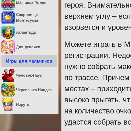
Машинка Вилли
героя. Внимательн
верхнем углу – есл
Сокровища
Монтесумы
взорвется и урове
Атлантида
Можете играть в М
Для девочек
регистрации. Недо
Игры для мальчиков
нужно собрать мак
Человек-Паук
по трассе. Причем
местах – приходит
Черепашка Ниндзя
высоко прыгать, ч
Наруто
на количество очко
удастся собрать во