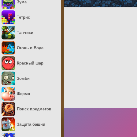
Зума
Тетрис
Танчики
Огонь и Вода
Красный шар
Зомби
Ферма
Поиск предметов
Защита башни