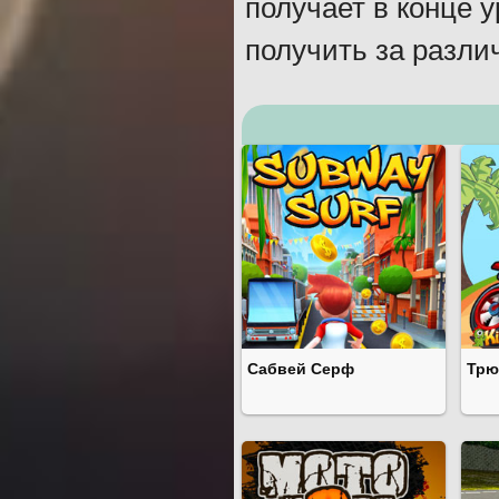
получает в конце 
получить за разли
Сабвей Серф
Трю