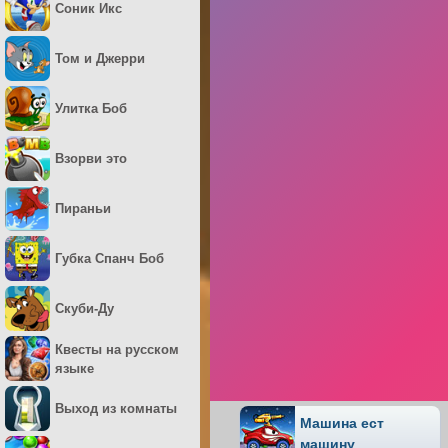
Соник Икс
Том и Джерри
Улитка Боб
Взорви это
Пираньи
Губка Спанч Боб
Скуби-Ду
Квесты на русском
языке
Выход из комнаты
Машина ест
машину