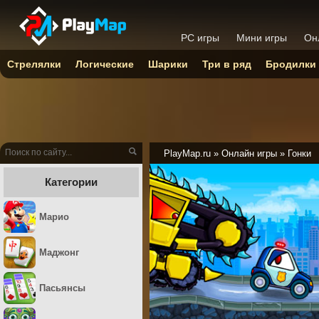
PC игры
Мини игры
Он
Стрелялки
Логические
Шарики
Три в ряд
Бродилки
PlayMap.ru
»
Онлайн игры
»
Гонки
Категории
Марио
Маджонг
Пасьянсы