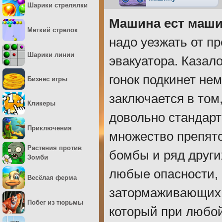
Шарики стрелялки
Машина ест маши
Меткий стрелок
надо уезжать от пр
Шарики линии
эвакуатора. Казало
гонок подкинет не
Бизнес игры
заключается в том
Кликеры
довольно стандарт
Приключения
множество препятс
Растения против
бомбы и ряд други
Зомби
любые опасности,
Весёлая ферма
затормаживающих е
Побег из тюрьмы
который при любой