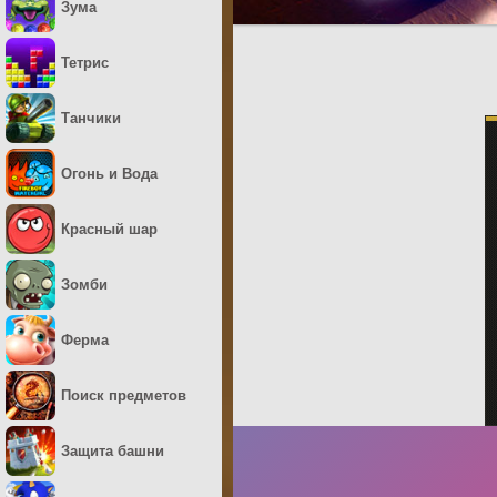
Зума
Тетрис
Танчики
Огонь и Вода
Красный шар
Зомби
Ферма
Поиск предметов
Защита башни