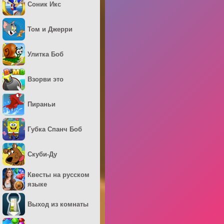
Соник Икс
Том и Джерри
Улитка Боб
Взорви это
Пираньи
Губка Спанч Боб
Скуби-Ду
Квесты на русском
языке
Выход из комнаты