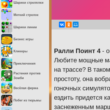
Шарики стрелялки
Меткий стрелок
Шарики линии
Бизнес игры
Ралли Поинт 4
- о
Кликеры
Любите мощные ма
Приключения
на трассе? В таком
Растения против
простоту, она вобр
Зомби
гоночных симулято
Весёлая ферма
ездить придется ка
Побег из тюрьмы
заснеженным марш