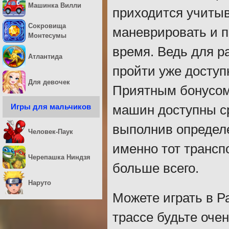
Машинка Вилли
приходится учитыв
Сокровища
маневрировать и п
Монтесумы
время. Ведь для р
Атлантида
пройти уже доступ
Для девочек
Приятным бонусом
Игры для мальчиков
машин доступны ср
выполнив определе
Человек-Паук
именно тот трансп
Черепашка Ниндзя
больше всего.
Наруто
Можете играть в Р
трассе будьте оче