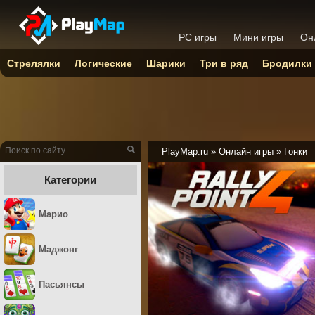
PC игры
Мини игры
Он
Стрелялки
Логические
Шарики
Три в ряд
Бродилки
PlayMap.ru
»
Онлайн игры
»
Гонки
Категории
Марио
Маджонг
Пасьянсы