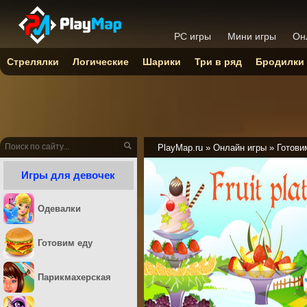
PC игры
Мини игры
Он
Стрелялки
Логические
Шарики
Три в ряд
Бродилки
PlayMap.ru
»
Онлайн игры
»
Готови
Игры для девочек
Одевалки
Готовим еду
Парикмахерская