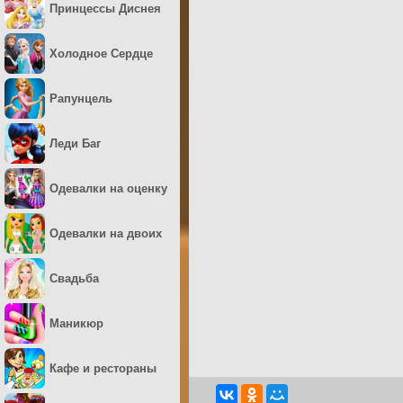
Принцессы Диснея
Холодное Сердце
Рапунцель
Леди Баг
Одевалки на оценку
Одевалки на двоих
Свадьба
Маникюр
Кафе и рестораны