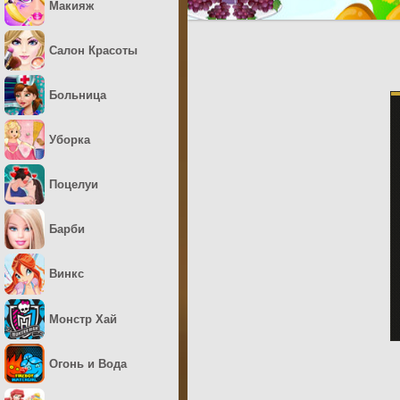
Макияж
Салон Красоты
Больница
Уборка
Поцелуи
Барби
Винкс
Монстр Хай
Огонь и Вода