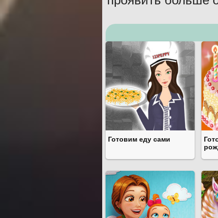
проявить больше 
Готовим еду сами
Гот
рож