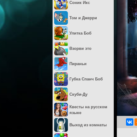
Соник Икс
Том и Джерри
Улитка Боб
Взорви это
Пираньи
Губка Спанч Боб
Скуби-Ду
Квесты на русском
языке
Выход из комнаты