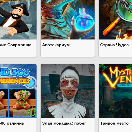
кие Сокровища
Апотекариум
Страна Чудес
500 отличий
Злая монашка: побег
Тайное место