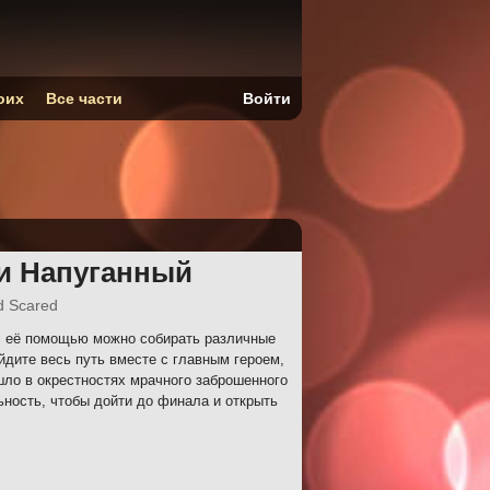
оих
Все части
Войти
и Напуганный
d Scared
с её помощью можно собирать различные
дите весь путь вместе с главным героем,
шло в окрестностях мрачного заброшенного
ость, чтобы дойти до финала и открыть