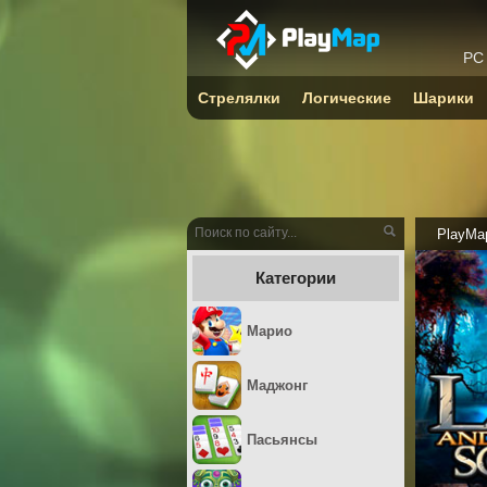
PC
Стрелялки
Логические
Шарики
PlayMa
Категории
Марио
Маджонг
Пасьянсы