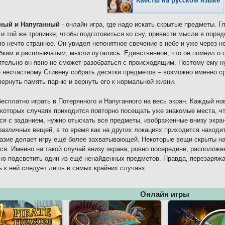
Квесты на русском языке
ный и Напуганный
- онлайн игра, где надо искать скрытые предметы. 
 и той же тропинке, чтобы подготовиться ко сну, привести мысли в поря
о нечто странное. Он увидел непонятное свечение в небе и уже через н
бким и расплывчатым, мысли путались. Единственное, что он помнил о се
тельно он явно не сможет разобраться с происходящим. Поэтому ему 
 несчастному Стивену собрать десятки предметов – возможно именно ср
вернуть память парню и вернуть его к нормальной жизни.
есплатно играть в Потерянного и Напуганного на весь экран. Каждый но
екоторых случаях приходится повторно посещать уже знакомые места, ч
ся с заданием, нужно отыскать все предметы, изображенные внизу экран
различных вещей, в то время как на других локациях приходится находи
азие делает игру ещё более захватывающей. Некоторые вещи скрыты нас
ся. Именно на такой случай внизу экрана, ровно посередине, расположе
но подсветить один из ещё ненайденных предметов. Правда, перезаряжа
ь к ней следует лишь в самых крайних случаях.
Онлайн игры