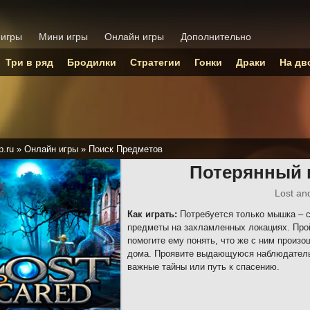
 игры
Мини игры
Онлайн игры
Дополнительно
Три в ряд
Бродилки
Стратегии
Гонки
Драки
На дв
p.ru
»
Онлайн игры
»
Поиск Предметов
Потерянный 
Lost an
Как играть:
Потребуется только мышка – 
предметы на захламленных локациях. Прой
помогите ему понять, что же с ним произо
дома. Проявите выдающуюся наблюдательн
важные тайны или путь к спасению.