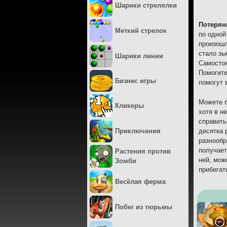
Шарики стрелялки
Потерян
Меткий стрелок
по одной
произошл
стало зы
Шарики линии
Самостоя
Помогите
Бизнес игры
помогут 
Можете б
Кликеры
хотя в н
справить
Приключения
десятка 
разнообр
получает
Растения против
ней, мож
Зомби
прибегат
Весёлая ферма
Побег из тюрьмы