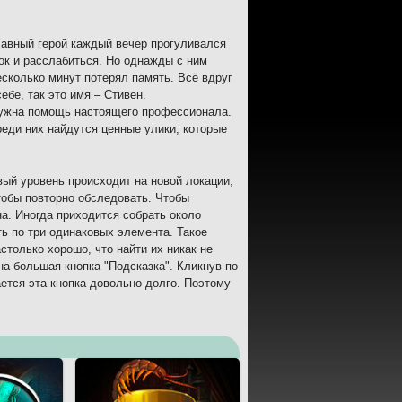
Главный герой каждый вечер прогуливался
док и расслабиться. Но однажды с ним
есколько минут потерял память. Всё вдруг
бе, так это имя – Стивен.
нужна помощь настоящего профессионала.
еди них найдутся ценные улики, которые
вый уровень происходит на новой локации,
тобы повторно обследовать. Чтобы
а. Иногда приходится собрать около
ть по три одинаковых элемента. Такое
только хорошо, что найти их никак не
на большая кнопка "Подсказка". Кликнув по
ется эта кнопка довольно долго. Поэтому