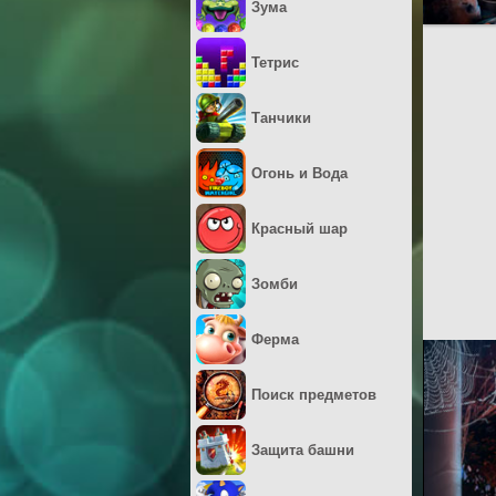
Зума
Тетрис
Танчики
Огонь и Вода
Красный шар
Зомби
Ферма
Поиск предметов
Защита башни