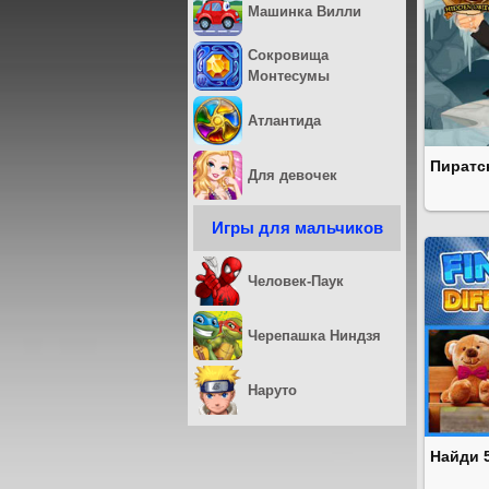
Машинка Вилли
Сокровища
Монтесумы
Атлантида
Пиратс
Для девочек
Игры для мальчиков
Человек-Паук
Черепашка Ниндзя
Наруто
Найди 