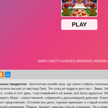
енных предметов
- бесплатная онлайн игра, где нужно собрать полезн
лучила письмо от мистера Грея. Это отец её подруги детства – Эммы. Н
ся, чтобы в этот день, счастливейший в её жизни, всё было идеально. 
верить Мэри – ответственной, собранной и дальновидной девушке. Конечн
ого предложения. Отложив все дела, героиня приезжает в старый особня
ичной церемонии. Правда, бюджет свадьбы сильно ограничен. Но в доме 