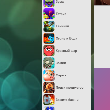
Зума
Тетрис
Танчики
Огонь и Вода
Красный шар
Зомби
Ферма
Поиск предметов
Защита башни