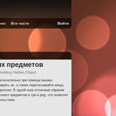
оих
Все части
Войти
ых предметов
edding Hidden Object
ключительно при помощи мышки.
ирать их, а также перетаскивайте вещи,
епочки. В одной игре отличным образом
поиск предметов и три в ряд, что позволит
ольствия.