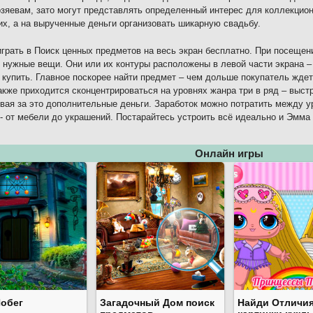
зяевам, зато могут представлять определенный интерес для коллекцио
их, а на вырученные деньги организовать шикарную свадьбу.
грать в Поиск ценных предметов на весь экран бесплатно. При посеще
 нужные вещи. Они или их контуры расположены в левой части экрана –
 купить. Главное поскорее найти предмет – чем дольше покупатель ждет,
акже приходится сконцентрироваться на уровнях жанра три в ряд – выст
вая за это дополнительные деньги. Заработок можно потратить между у
- от мебели до украшений. Постарайтесь устроить всё идеально и Эмма 
Онлайн игры
Побег
Загадочный Дом поиск
Найди Отличия