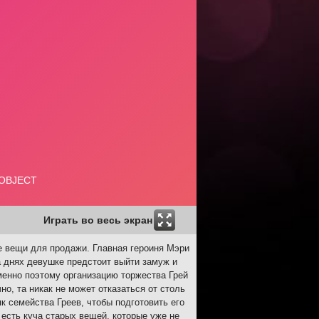
Играть во весь экран
ые вещи для продажи. Главная героиня Мэри
а днях девушке предстоит выйти замуж и
Именно поэтому организацию торжества Грей
о, та никак не может отказаться от столь
к семейства Греев, чтобы подготовить его
есть куча старых вещей, которые уже не