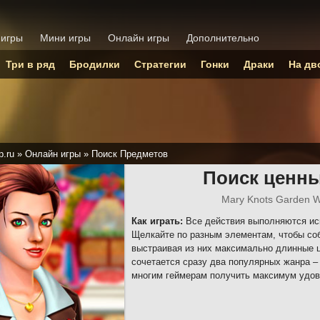
 игры
Мини игры
Онлайн игры
Дополнительно
Три в ряд
Бродилки
Стратегии
Гонки
Драки
На дв
p.ru
»
Онлайн игры
»
Поиск Предметов
Поиск ценн
Mary Knots Garden W
Как играть:
Все действия выполняются ис
Щелкайте по разным элементам, чтобы соб
выстраивая из них максимально длинные ц
сочетается сразу два популярных жанра – 
многим геймерам получить максимум удов