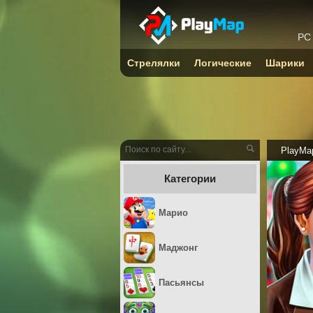
PC
Стрелялки
Логические
Шарики
PlayMa
Категории
Марио
Маджонг
Пасьянсы