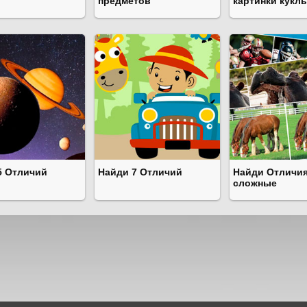
предметов
картинки кукл
5 Отличий
Найди 7 Отличий
Найди Отличи
сложные