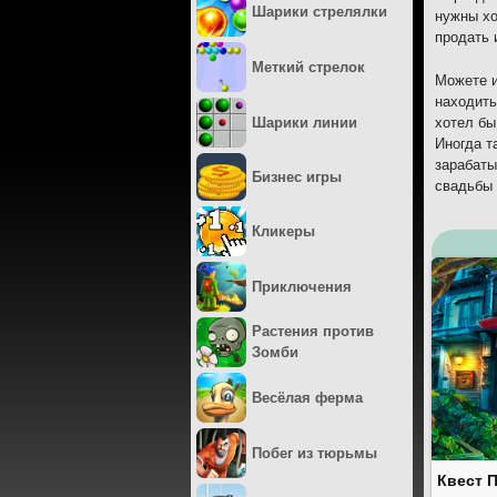
Шарики стрелялки
нужны хо
продать 
Меткий стрелок
Можете и
находить
Шарики линии
хотел бы
Иногда т
зарабаты
Бизнес игры
свадьбы 
Кликеры
Приключения
Растения против
Зомби
Весёлая ферма
Побег из тюрьмы
Квест 