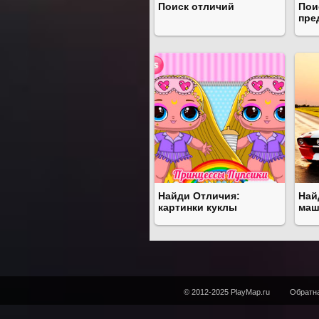
Поиск отличий
Пои
пре
Найди Отличия:
Най
картинки куклы
ма
© 2012-2025 PlayMap.ru
Обратна