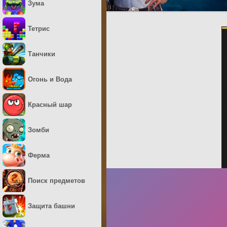
Зума
Тетрис
Танчики
Огонь и Вода
Красный шар
Зомби
Ферма
Поиск предметов
Защита башни