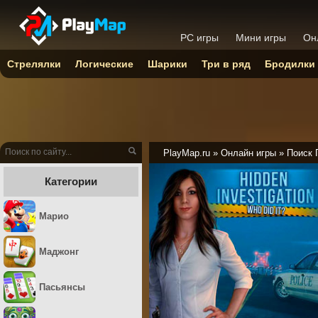
PC игры
Мини игры
Он
Стрелялки
Логические
Шарики
Три в ряд
Бродилки
PlayMap.ru
»
Онлайн игры
»
Поиск 
Категории
Марио
Маджонг
Пасьянсы