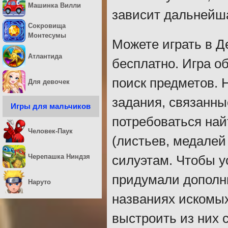
Машинка Вилли
зависит дальнейша
Сокровища
Монтесумы
Можете играть в Д
Атлантида
бесплатно. Игра о
поиск предметов. 
Для девочек
задания, связанны
Игры для мальчиков
потребоваться най
Человек-Паук
(листьев, медалей
Черепашка Ниндзя
силуэтам. Чтобы у
придумали дополн
Наруто
названиях искомых
выстроить из них с