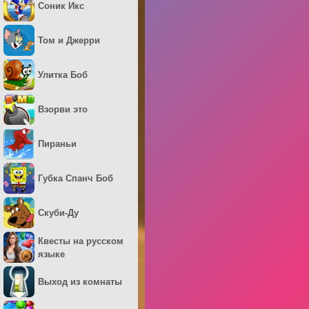
Соник Икс
Том и Джерри
Улитка Боб
Взорви это
Пираньи
Губка Спанч Боб
Скуби-Ду
Квесты на русском
языке
Выход из комнаты