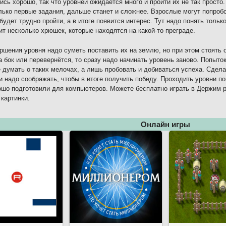
ись хорошо, так что уровней ожидается много и пройти их не так просто
лько первые задания, дальше станет и сложнее. Взрослые могут попробо
будет трудно пройти, а в итоге появится интерес. Тут надо понять толь
ит несколько хрюшек, которые находятся на какой-то преграде.
ршения уровня надо суметь поставить их на землю, но при этом стоять
а бок или перевернётся, то сразу надо начинать уровень заново. Попыто
 думать о таких мелочах, а лишь пробовать и добиваться успеха. Сдела
и надо соображать, чтобы в итоге получить победу. Проходить уровни п
ошо подготовили для компьютеров. Можете бесплатно играть в Держим р
 картинки.
Онлайн игры