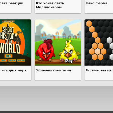
овка реакции
Кто хочет стать
Нано ферма
Миллионером
я история мира
Убиваем злых птиц
Логическая це