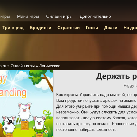
 игры
Мини игры
Онлайн игры
Дополнительно
Три в ряд
Бродилки
Стратегии
Гонки
Драки
На дв
p.ru
»
Онлайн игры
»
Логические
Держать 
Piggy 
Как играть:
Управлять надо мышкой, но пр
Вам предстоит опускать хрюшек на землю, 
Для этого убирайте при помощи мышки де
невозможно. Они будут служить для услож
использовать целую систему блоков, кото
поставить хрюшку на землю. Равновесие д
постепенно набирать сложность.