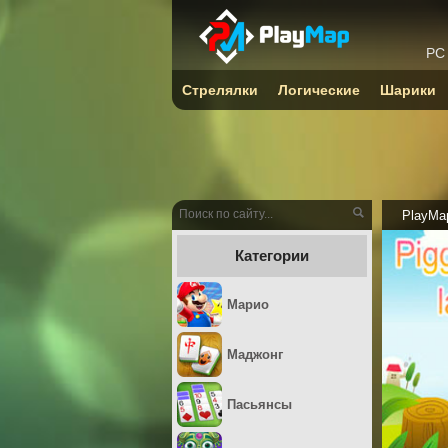
PC
Стрелялки
Логические
Шарики
PlayMa
Категории
Марио
Маджонг
Пасьянсы