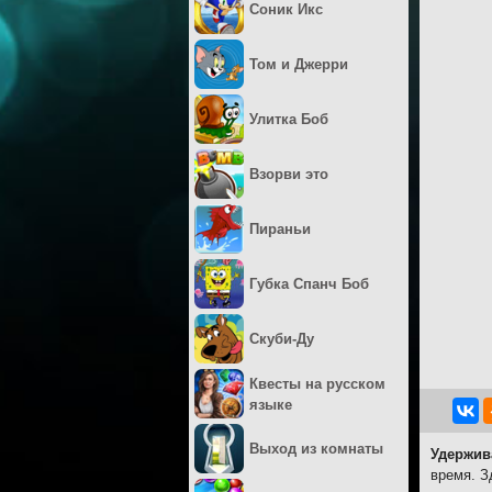
Соник Икс
Том и Джерри
Улитка Боб
Взорви это
Пираньи
Губка Спанч Боб
Скуби-Ду
Квесты на русском
языке
Выход из комнаты
Удержив
время. З