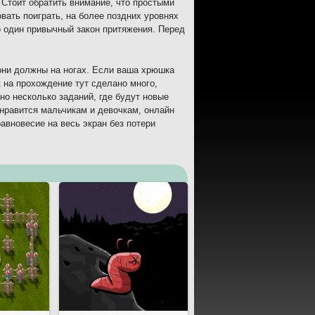
. Стоит обратить внимание, что простыми
вать поиграть, на более поздних уровнях
ко один привычный закон притяжения. Перед
 они должны на ногах. Если ваша хрюшка
к на прохождение тут сделано много,
но несколько заданий, где будут новые
онравится мальчикам и девочкам, онлайн
авновесие на весь экран без потери