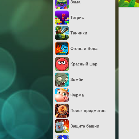
Зума
Тетрис
Танчики
Огонь и Вода
Красный шар
Зомби
Ферма
Поиск предметов
Защита башни