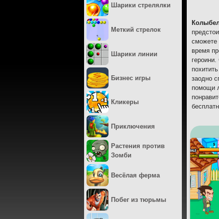
Шарики стрелялки
Колыбел
Меткий стрелок
предстои
сможете 
время пр
Шарики линии
героини.
похитить
Бизнес игры
заодно с
помощи л
понравит
Кликеры
бесплатн
Приключения
Растения против
Зомби
Весёлая ферма
Побег из тюрьмы