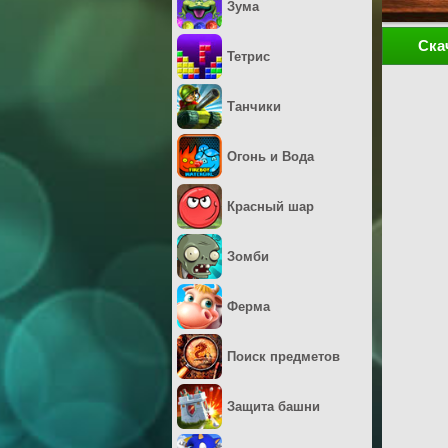
Зума
Ска
Тетрис
Танчики
Огонь и Вода
Красный шар
Зомби
Ферма
Поиск предметов
Защита башни