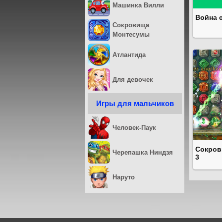
Машинка Вилли
Война 
Сокровища
Монтесумы
Атлантида
Для девочек
Игры для мальчиков
Человек-Паук
Сокров
Черепашка Ниндзя
3
Наруто