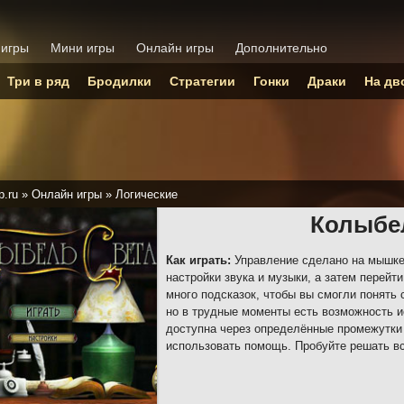
 игры
Мини игры
Онлайн игры
Дополнительно
Три в ряд
Бродилки
Стратегии
Гонки
Драки
На дв
p.ru
»
Онлайн игры
»
Логические
Колыбе
Как играть:
Управление сделано на мышке
настройки звука и музыки, а затем перейт
много подсказок, чтобы вы смогли понять 
но в трудные моменты есть возможность и
доступна через определённые промежутки 
использовать помощь. Пробуйте решать вс