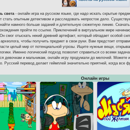
ь света
- онлайн игра на русском языке, где надо искать скрытые пред
т стать опытным детективом и расследовать непростое дело. Существуе
найти намного больше заданий и длительную сюжетную линию. Скачать 
охождения пройти по ссылке. Приключений в виртуальном мире начинают
 Он смог отыскать некий древний артефакт, который обладает особой сил
 археолога, чтобы получить предмет в свои руки. Вам предстоит отправи
пасти целый мир от потенциальной угрозы. Ищите нужные вещи, открыв
огики. Именно логический подход позволит справиться со всеми задач
ся девочкам и мальчикам, онлайн игру продумали до мелочей. Можете и
о. Русский перевод делает геймплей значительно приятней, когда все ф
Онлайн игры