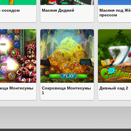
с соседом
Масяня Диджей
Масяня под Ж
прессом
ища Монтесумы
Сокровища Монтесумы
Дивный сад 2
1