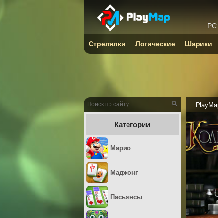
PC
Стрелялки
Логические
Шарики
PlayMa
Категории
Марио
Маджонг
Пасьянсы