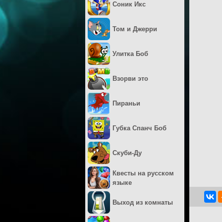
Соник Икс
Том и Джерри
Улитка Боб
Взорви это
Пираньи
Губка Спанч Боб
Скуби-Ду
Квесты на русском
языке
Выход из комнаты