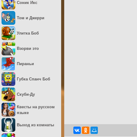
Соник Икс
Том и Джерри
Улитка Боб
Взорви это
Пираньи
Губка Спанч Боб
Скуби-Ду
Квесты на русском
языке
Выход из комнаты