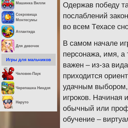
Машинка Вилли
Одержав победу та
послаблений закона
Сокровища
Монтесумы
во всем Техасе сно
Атлантида
В самом начале иг
Для девочек
персонажа, имя, а
Игры для мальчиков
важен – из-за вид
Человек-Паук
приходится ориент
удачным выбором, 
Черепашка Ниндзя
игроков. Начиная 
Наруто
обычный или проф
обучение – виртуа