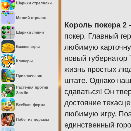
Шарики стрелялки
Меткий стрелок
Король покера 2
-
Шарики линии
покер. Главный гер
любимую карточную
Бизнес игры
новый губернатор 
Кликеры
жизнь простых люд
Приключения
штате. Однако наш
Растения против
сдаваться! Он твер
Зомби
достояние техасце
Весёлая ферма
любимую игру. Поэ
Побег из тюрьмы
единственный город