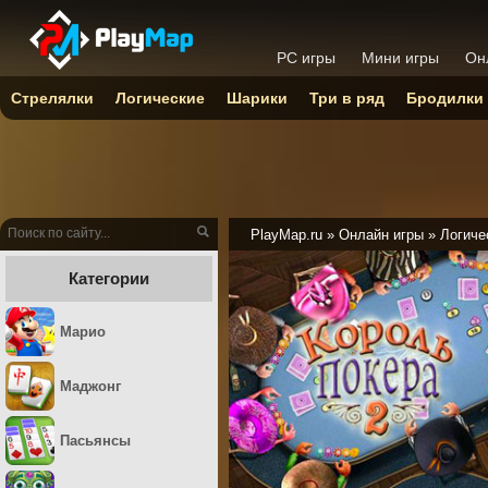
PC игры
Мини игры
Он
Стрелялки
Логические
Шарики
Три в ряд
Бродилки
PlayMap.ru
»
Онлайн игры
»
Логиче
Категории
Марио
Маджонг
Пасьянсы