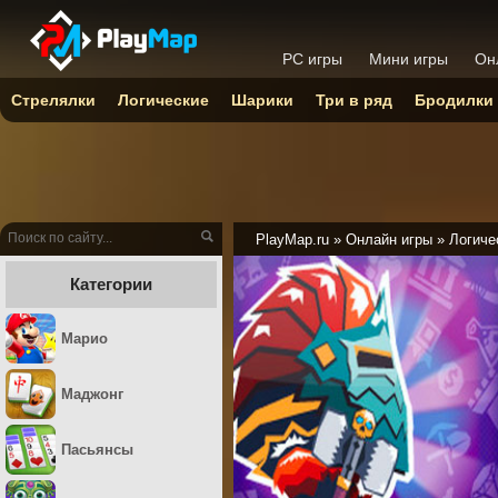
PC игры
Мини игры
Он
Стрелялки
Логические
Шарики
Три в ряд
Бродилки
PlayMap.ru
»
Онлайн игры
»
Логиче
Категории
Марио
Маджонг
Пасьянсы