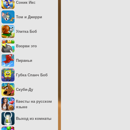
Соник Икс
Том и Джерри
Улитка Боб
Взорви это
Пираньи
Губка Спанч Боб
Скуби-Ду
Квесты на русском
языке
Выход из комнаты