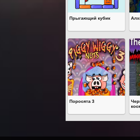
Прыгающий кубик
Алх
Поросята 3
Чер
кос