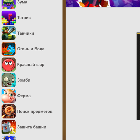
Зума
Тетрис
Танчики
Огонь и Вода
Красный шар
Зомби
Ферма
Поиск предметов
Защита башни