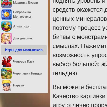
поднять уровень и
Машинка Вилли
средств окажется 
Сокровища
Монтесумы
ценных минералов
поэтому процесс у
Атлантида
битвы с монстрами
Для девочек
смыслах. Нажимать
Игры для мальчиков
возможность упрос
Человек-Паук
выбор большой: жи
гильдию.
Черепашка Ниндзя
Наруто
Вы можете бесплат
Качество картинки
игру отлично прор