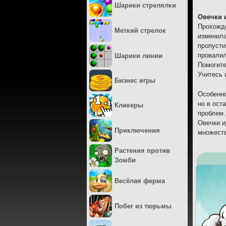
Шарики стрелялки
Овечки 
Прохожде
Меткий стрелок
изменила
пропусти
провалил
Шарики линии
Помогите
Учитесь 
Бизнес игры
Особенно
но в ост
Кликеры
проблем.
Овечки и
Приключения
множеств
Растения против
Зомби
Весёлая ферма
Побег из тюрьмы