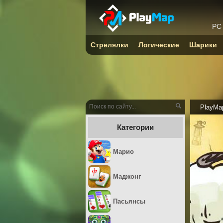
PC
Стрелялки
Логические
Шарики
PlayMa
Категории
Марио
Маджонг
Пасьянсы