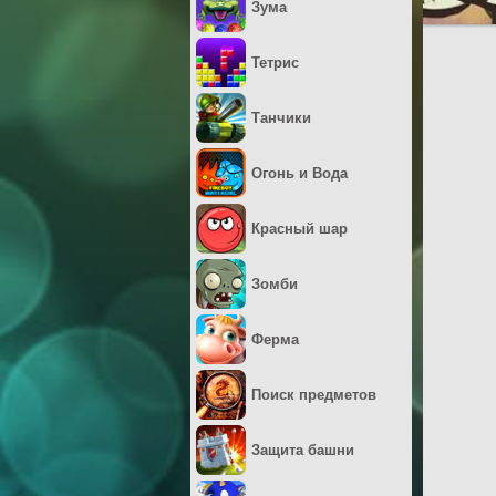
Зума
Тетрис
Танчики
Огонь и Вода
Красный шар
Зомби
Ферма
Поиск предметов
Защита башни