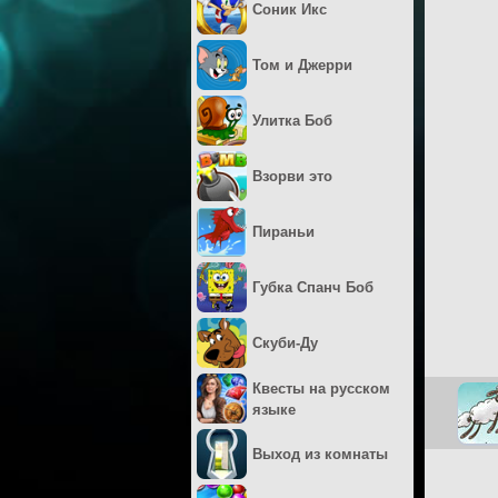
Соник Икс
Том и Джерри
Улитка Боб
Взорви это
Пираньи
Губка Спанч Боб
Скуби-Ду
Квесты на русском
языке
Выход из комнаты