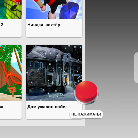
 2
Ниндзя шахтёр
ва
Дом ужасов побег
НЕ НАЖИМАТЬ!