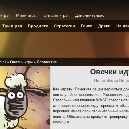
 игры
Мини игры
Онлайн игры
Дополнительно
Три в ряд
Бродилки
Стратегии
Гонки
Драки
На дв
p.ru
»
Онлайн игры
»
Логические
Овечки ид
Home Sheep Home
Как играть:
Помогите овцам вернуться дом
они случайно провалились. Управление сд
Стрелочки или клавиши WASD позволяют 
для переключения между героями, чтобы 
персонаж имеет свои отличительные черты
понять. Обязательно пройдите тренировку
будущем.