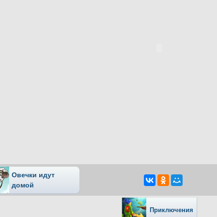
Овечки идут
домой
Приключения