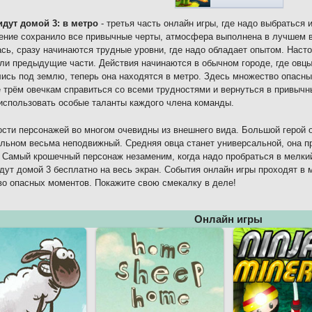
идут домой 3: в метро
- третья часть онлайн игры, где надо выбраться 
ние сохранило все привычные черты, атмосфера выполнена в лучшем в
сь, сразу начинаются трудные уровни, где надо обладает опытом. Насто
ли предыдущие части. Действия начинаются в обычном городе, где овцы
ись под землю, теперь она находятся в метро. Здесь множество опасны
 трём овечкам справиться со всеми трудностями и вернуться в привычны
использовать особые таланты каждого члена команды.
сти персонажей во многом очевидны из внешнего вида. Большой герой 
альном весьма неподвижный. Средняя овца станет универсальной, она п
 Самый крошечный персонаж незаменим, когда надо пробраться в мелкий
дут домой 3 бесплатно на весь экран. События онлайн игры проходят в 
о опасных моментов. Покажите свою смекалку в деле!
Онлайн игры