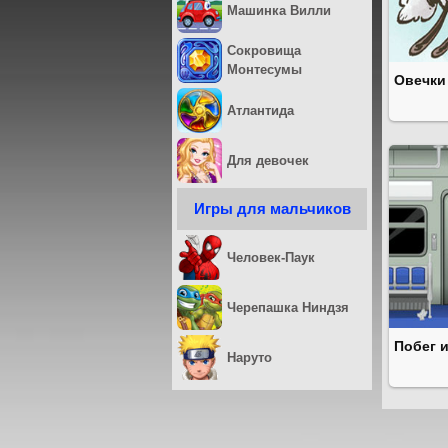
Машинка Вилли
Сокровища
Монтесумы
Овечки
Атлантида
Для девочек
Игры для мальчиков
Человек-Паук
Черепашка Ниндзя
Побег 
Наруто