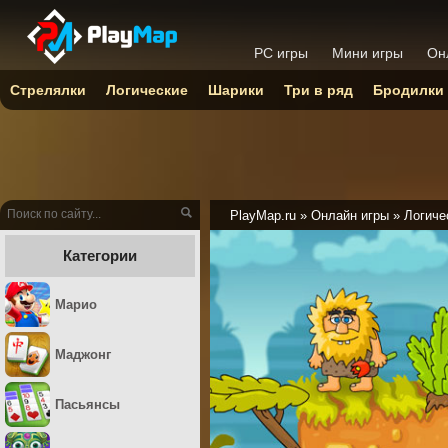
PC игры
Мини игры
Он
Стрелялки
Логические
Шарики
Три в ряд
Бродилки
PlayMap.ru
»
Онлайн игры
»
Логиче
Категории
Марио
Маджонг
Пасьянсы