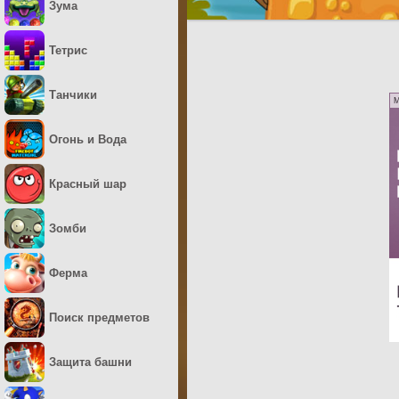
Зума
Тетрис
Танчики
M
Огонь и Вода
Красный шар
Зомби
Ферма
Поиск предметов
Защита башни