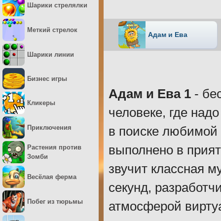
Шарики стрелялки
Меткий стрелок
Адам и Ева
Шарики линии
Бизнес игры
Адам и Ева 1
- бе
Кликеры
человеке, где над
Приключения
в поиске любимой 
выполнено в прият
Растения против
Зомби
звучит классная м
Весёлая ферма
секунд, разработч
Побег из тюрьмы
атмосферой виртуа