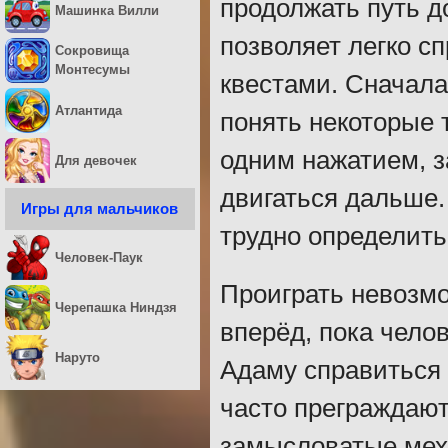
продолжать путь д
Машинка Вилли
позволяет легко с
Сокровища
Монтесумы
квестами. Сначала
Атлантида
понять некоторые 
одним нажатием, з
Для девочек
двигаться дальше.
Игры для мальчиков
трудно определить
Человек-Паук
Проиграть невозмо
Черепашка Ниндзя
вперёд, пока чело
Наруто
Адаму справиться 
часто преграждают
замысловатые мех