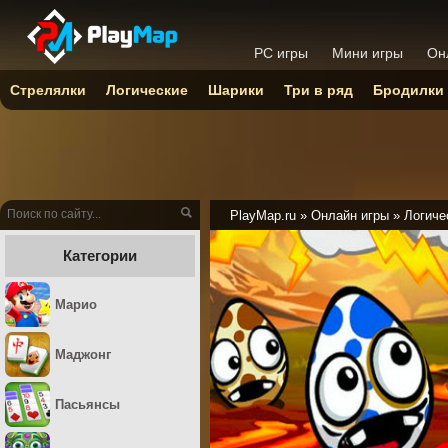
PC игры
Мини игры
Он
Стрелялки
Логические
Шарики
Три в ряд
Бродилки
PlayMap.ru
»
Онлайн игры
»
Логиче
Категории
Марио
Маджонг
Пасьянсы