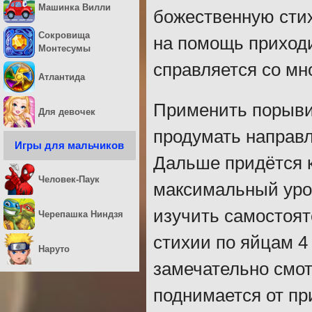
Машинка Вилли
божественную сти
Сокровища
на помощь приходи
Монтесумы
справляется со м
Атлантида
Применить порывис
Для девочек
продумать направл
Игры для мальчиков
Дальше придётся к
Человек-Паук
максимальный уро
изучить самостоят
Черепашка Ниндзя
стихии по яйцам 4
Наруто
замечательно смот
поднимается от п