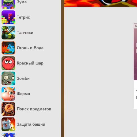
Зума
Тетрис
M
Танчики
Огонь и Вода
Красный шар
Зомби
Ферма
Поиск предметов
Защита башни