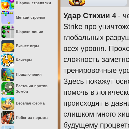
Шарики стрелялки
Удар Стихии 4
- ч
Меткий стрелок
Strike про уничто
Шарики линии
глобальных разруш
Бизнес игры
всех уровня. Прох
сложность заметно
Кликеры
тренировочные уро
Приключения
Здесь покажут осн
Растения против
помочь в логическ
Зомби
происходят в давн
Весёлая ферма
слишком много хи
Побег из тюрьмы
будущему процвет