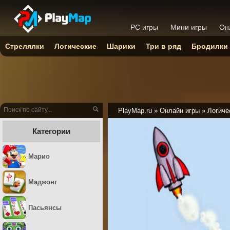
PC игры
Мини игры
Он
Стрелялки
Логические
Шарики
Три в ряд
Бродилки
PlayMap.ru
»
Онлайн игры
»
Логиче
Категории
Марио
Маджонг
Пасьянсы