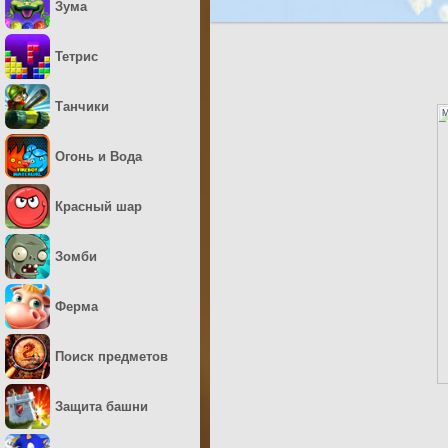
Зума
Тетрис
Танчики
M
Огонь и Вода
Красный шар
Зомби
Ферма
Поиск предметов
Защита башни