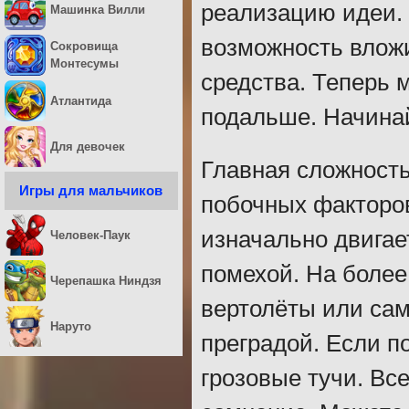
реализацию идеи.
Машинка Вилли
возможность влож
Сокровища
Монтесумы
средства. Теперь 
Атлантида
подальше. Начинай
Для девочек
Главная сложность
Игры для мальчиков
побочных факторов
изначально двигае
Человек-Паук
помехой. На более
Черепашка Ниндзя
вертолёты или сам
Наруто
преградой. Если по
грозовые тучи. Вс