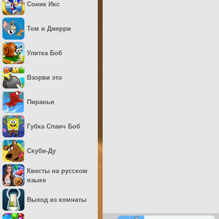
Соник Икс
Том и Джерри
Улитка Боб
Взорви это
Пираньи
Губка Спанч Боб
Скуби-Ду
Квесты на русском
языке
Выход из комнаты