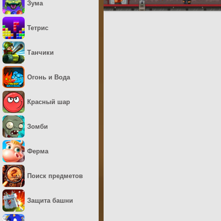
Зума
Тетрис
Танчики
Огонь и Вода
Красный шар
Зомби
Ферма
Поиск предметов
Защита башни