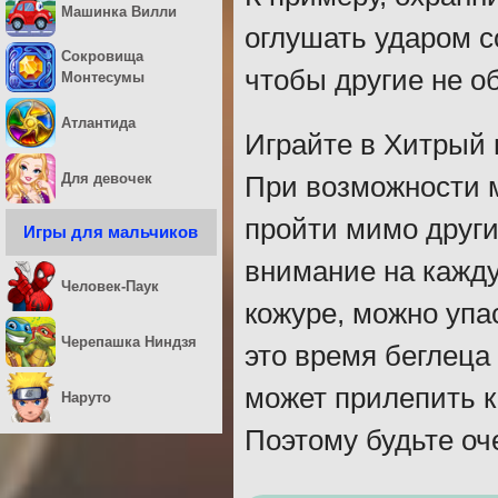
Машинка Вилли
оглушать ударом со
Сокровища
чтобы другие не о
Монтесумы
Атлантида
Играйте в Хитрый 
Для девочек
При возможности м
пройти мимо други
Игры для мальчиков
внимание на кажд
Человек-Паук
кожуре, можно упас
Черепашка Ниндзя
это время беглеца
может прилепить к
Наруто
Поэтому будьте оч