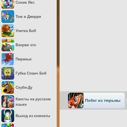
Соник Икс
Том и Джерри
Улитка Боб
Взорви это
Пираньи
Губка Спанч Боб
Скуби-Ду
Квесты на русском
Побег из тюрьмы
языке
Выход из комнаты