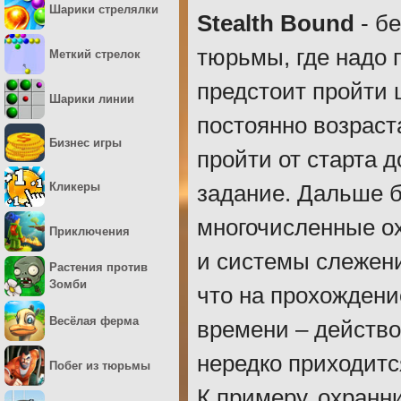
Шарики стрелялки
Stealth Bound
- бе
тюрьмы, где надо 
Меткий стрелок
предстоит пройти 
Шарики линии
постоянно возраст
Бизнес игры
пройти от старта 
Кликеры
задание. Дальше б
многочисленные ох
Приключения
и системы слежени
Растения против
Зомби
что на прохождени
Весёлая ферма
времени – действо
нередко приходит
Побег из тюрьмы
К примеру, охранн