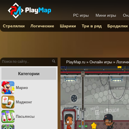
PC игры
Мини игры
Он
Стрелялки
Логические
Шарики
Три в ряд
Бродилки
PlayMap.ru
»
Онлайн игры
»
Логиче
Категории
Марио
Маджонг
Пасьянсы