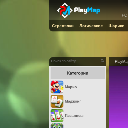
PC
Стрелялки
Логические
Шарики
PlayMa
Категории
Марио
Маджонг
Пасьянсы