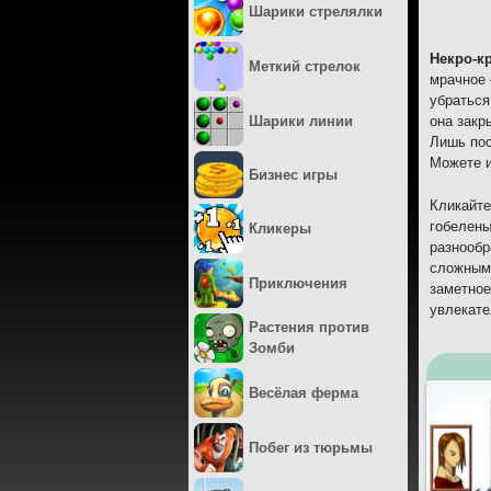
Шарики стрелялки
Некро-к
Меткий стрелок
мрачное 
убраться
Шарики линии
она закр
Лишь пос
Можете и
Бизнес игры
Кликайте
гобелены
Кликеры
разнообр
сложными
Приключения
заметное
увлекате
Растения против
Зомби
Весёлая ферма
Побег из тюрьмы