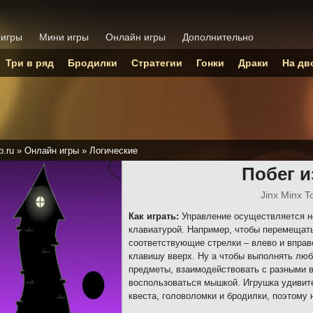
 игры
Мини игры
Онлайн игры
Дополнительно
Три в ряд
Бродилки
Стратегии
Гонки
Драки
На дв
p.ru
»
Онлайн игры
»
Логические
Побег 
Jinx Minx 
Как играть:
Управление осуществляется н
клавиатурой. Например, чтобы перемещать
соответствующие стрелки – влево и вправ
клавишу вверх. Ну а чтобы выполнять люб
предметы, взаимодействовать с разными 
воспользоваться мышкой. Игрушка удивит
квеста, головоломки и бродилки, поэтому