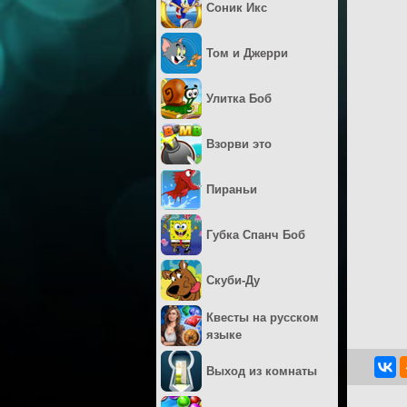
Соник Икс
Том и Джерри
Улитка Боб
Взорви это
Пираньи
Губка Спанч Боб
Скуби-Ду
Квесты на русском
языке
Выход из комнаты