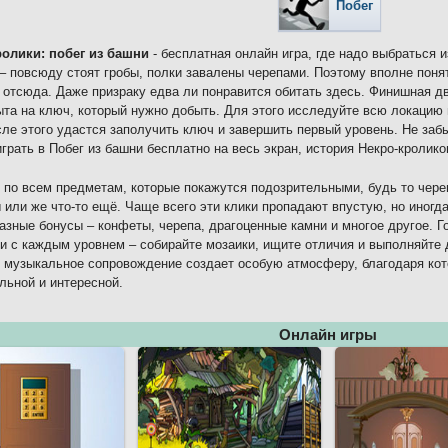
Побег
ролики: побег из башни
- бесплатная онлайн игра, где надо выбраться и
– повсюду стоят гробы, полки завалены черепами. Поэтому вполне понят
 отсюда. Даже призраку едва ли понравится обитать здесь. Финишная д
ыта на ключ, который нужно добыть. Для этого исследуйте всю локацию
ле этого удастся заполучить ключ и завершить первый уровень. Не заб
грать в Побег из башни бесплатно на весь экран, история Некро-кролико
 по всем предметам, которые покажутся подозрительными, будь то череп
 или же что-то ещё. Чаще всего эти клики пропадают впустую, но иногд
азные бонусы – конфеты, черепа, драгоценные камни и многое другое. Г
 с каждым уровнем – собирайте мозаики, ищите отличия и выполняйте д
 музыкальное сопровождение создает особую атмосферу, благодаря кот
льной и интересной.
Онлайн игры