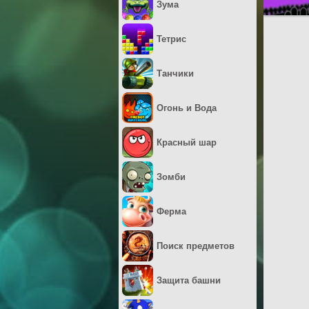
Зума
Тетрис
Танчики
Огонь и Вода
Красный шар
Зомби
Ферма
Поиск предметов
Защита башни