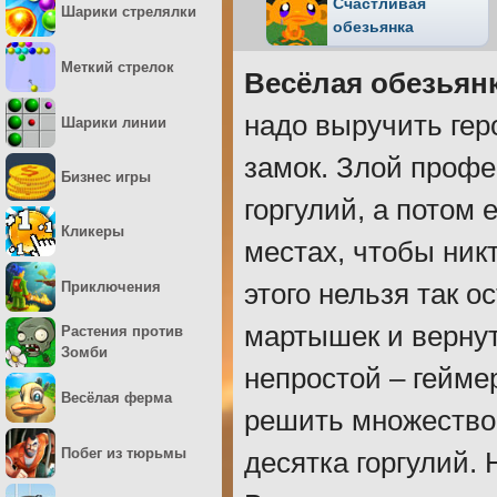
Счастливая
Шарики стрелялки
обезьянка
Меткий стрелок
Весёлая обезьянк
надо выручить гер
Шарики линии
замок. Злой профе
Бизнес игры
горгулий, а потом
Кликеры
местах, чтобы никт
Приключения
этого нельзя так 
мартышек и вернут
Растения против
Зомби
непростой – гейме
Весёлая ферма
решить множество 
Побег из тюрьмы
десятка горгулий. 