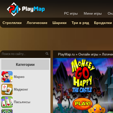
PC игры
Мини игры
Он
Стрелялки
Логические
Шарики
Три в ряд
Бродилки
PlayMap.ru
»
Онлайн игры
»
Логиче
Категории
Марио
Маджонг
Пасьянсы