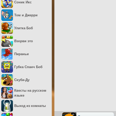
Соник Икс
Том и Джерри
Улитка Боб
Взорви это
Пираньи
Губка Спанч Боб
Скуби-Ду
Квесты на русском
языке
Выход из комнаты