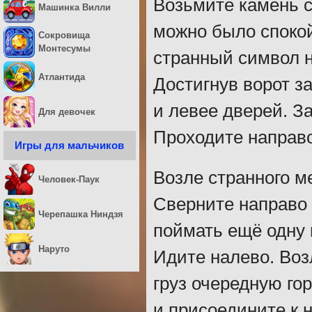
Возьмите камень с
Машинка Вилли
можно было спокой
Сокровища
Монтесумы
странный символ н
Атлантида
Достигнув ворот з
и левее дверей. З
Для девочек
Проходите направо
Игры для мальчиков
Возле странного м
Человек-Паук
Сверните направо 
Черепашка Ниндзя
поймать ещё одну 
Наруто
Идите налево. Воз
груз очередную го
и присоедините к 