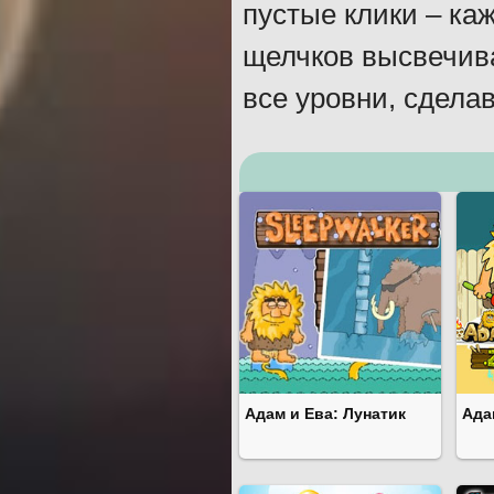
пустые клики – ка
щелчков высвечива
все уровни, сдела
Адам и Ева: Лунатик
Ада