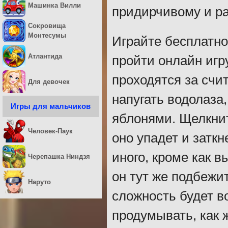
Машинка Вилли
придирчивому и ра
Сокровища
Монтесумы
Играйте бесплатно
Атлантида
пройти онлайн игр
проходятся за счи
Для девочек
напугать водолаза
Игры для мальчиков
яблонями. Щелкнит
Человек-Паук
оно упадет и заткн
иного, кроме как 
Черепашка Ниндзя
он тут же подбежи
Наруто
сложность будет в
продумывать, как 