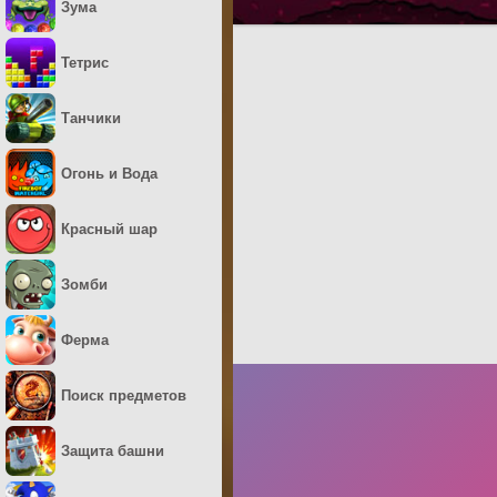
Зума
Тетрис
Танчики
Огонь и Вода
Красный шар
Зомби
Ферма
Поиск предметов
Защита башни