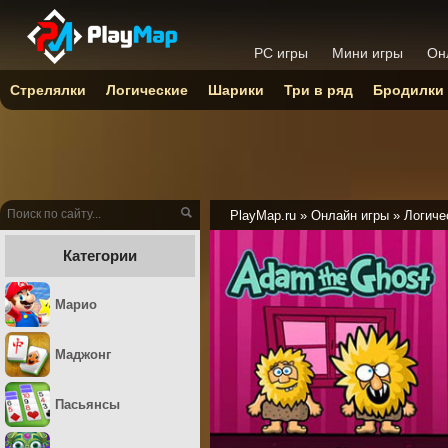
PC игры
Мини игры
Он
Стрелялки
Логические
Шарики
Три в ряд
Бродилки
PlayMap.ru
»
Онлайн игры
»
Логиче
Категории
Марио
Маджонг
Пасьянсы