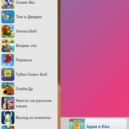
Соник Икс
Том и Джерри
Улитка Боб
Взорви это
Пираньи
Губка Спанч Боб
Скуби-Ду
Квесты на русском
языке
Выход из комнаты
Адам и Ева