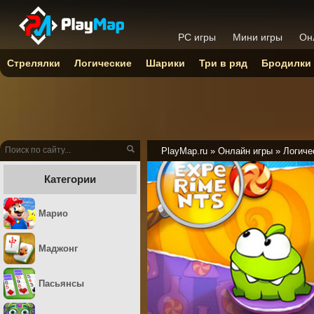
PC игры
Мини игры
Он
Стрелялки
Логические
Шарики
Три в ряд
Бродилки
PlayMap.ru
»
Онлайн игры
»
Логиче
Категории
Марио
Маджонг
Пасьянсы