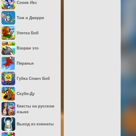
Соник Икс
Том и Джерри
Улитка Боб
Взорви это
Пираньи
Губка Спанч Боб
Скуби-Ду
Квесты на русском
языке
Выход из комнаты