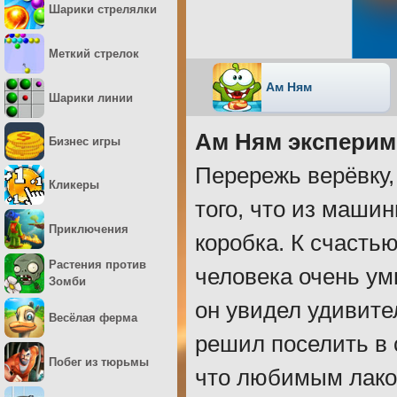
Шарики стрелялки
Меткий стрелок
Ам Ням
Шарики линии
Ам Ням экспери
Бизнес игры
Перережь верёвку,
Кликеры
того, что из маши
Приключения
коробка. К счасть
Растения против
человека очень умн
Зомби
он увидел удивите
Весёлая ферма
решил поселить в 
Побег из тюрьмы
что любимым лаком