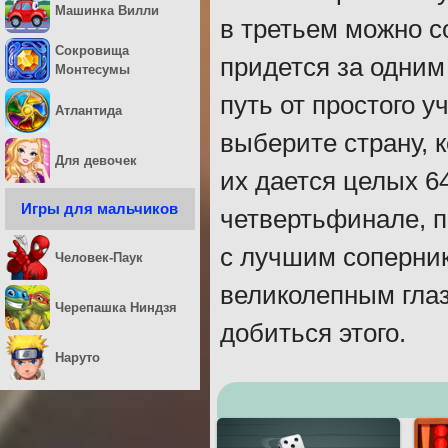
Машинка Вилли
в третьем можно с
Сокровища
придется за одним
Монтесумы
путь от простого у
Атлантида
выберите страну, 
Для девочек
их дается целых 64
Игры для мальчиков
четвертьфинале, п
с лучшим соперни
Человек-Паук
великолепным гла
Черепашка Ниндзя
добиться этого.
Наруто