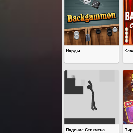
Нарды
Кла
Падение Стикмена
Пир