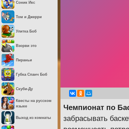
Соник Икс
Том и Джерри
Улитка Боб
Взорви это
Пираньи
Губка Спанч Боб
Скуби-Ду
Квесты на русском
Чемпионат по Ба
языке
забрасывать баске
Выход из комнаты