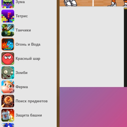
Зума
Тетрис
Танчики
Огонь и Вода
Красный шар
Зомби
Ферма
Поиск предметов
Защита башни