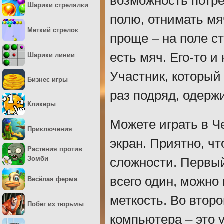
возможность потре
Шарики стрелялки
полю, отнимать мяч
Меткий стрелок
проще – на поле ст
есть мяч. Его-то и
Шарики линии
Участник, который
Бизнес игры
раз подряд, одерж
Кликеры
Можете играть в Ч
Приключения
экран. Приятно, ч
Растения против
Зомби
сложности. Первый
всего один, можно
Весёлая ферма
меткость. Во втор
Побег из тюрьмы
компьютера – это 