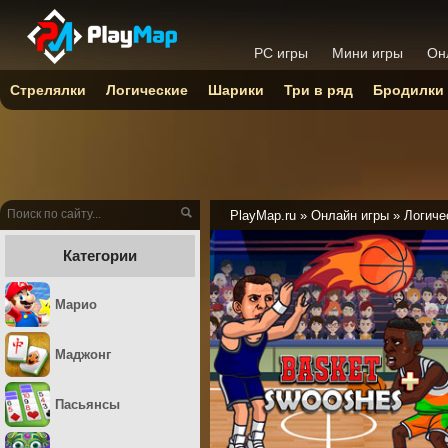
PC игры
Мини игры
Он
Стрелялки
Логические
Шарики
Три в ряд
Бродилки
PlayMap.ru
»
Онлайн игры
»
Логиче
Категории
Марио
Маджонг
Пасьянсы