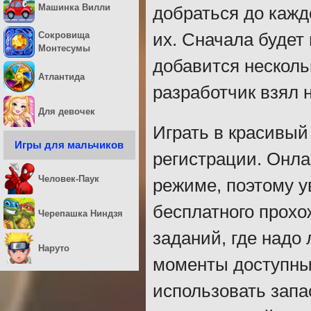
Машинка Вилли
добраться до кажд
их. Сначала будет 
Сокровища
Монтесумы
добавится несколь
Атлантида
разработчик взял 
Для девочек
Играть в красивый
Игры для мальчиков
регистрации. Онла
Человек-Паук
режиме, поэтому у
бесплатного прохо
Черепашка Ниндзя
заданий, где надо
Наруто
моменты доступные
использовать запа