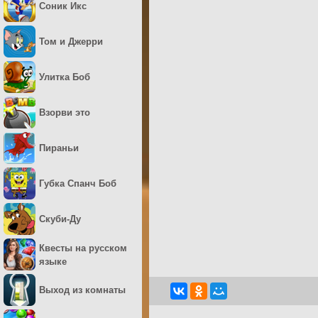
Соник Икс
Том и Джерри
Улитка Боб
Взорви это
Пираньи
Губка Спанч Боб
Скуби-Ду
Квесты на русском
языке
Выход из комнаты