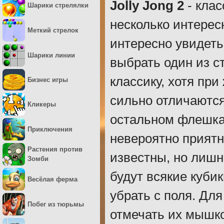
Jolly Jong 2
- клас
Шарики стрелялки
несколько интерес
Меткий стрелок
интересно увидеть
Шарики линии
выбрать один из с
классику, хотя при
Бизнес игры
сильно отличаются
Кликеры
остальном флешка 
Приключения
невероятно прият
Растения против
известны, но лишн
Зомби
будут всякие куби
Весёлая ферма
убрать с поля. Для
Побег из тюрьмы
отмечать их мышко