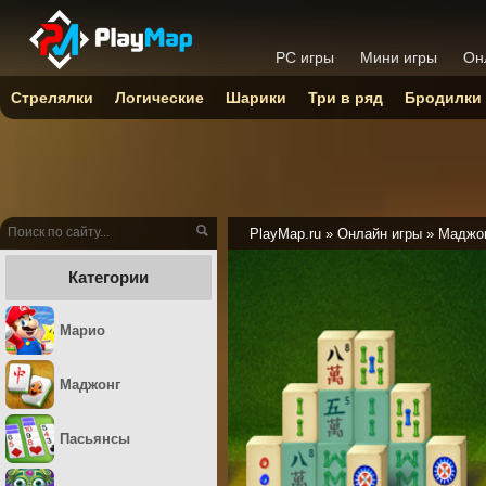
PC игры
Мини игры
Он
Стрелялки
Логические
Шарики
Три в ряд
Бродилки
PlayMap.ru
»
Онлайн игры
»
Маджо
Категории
Марио
Маджонг
Пасьянсы