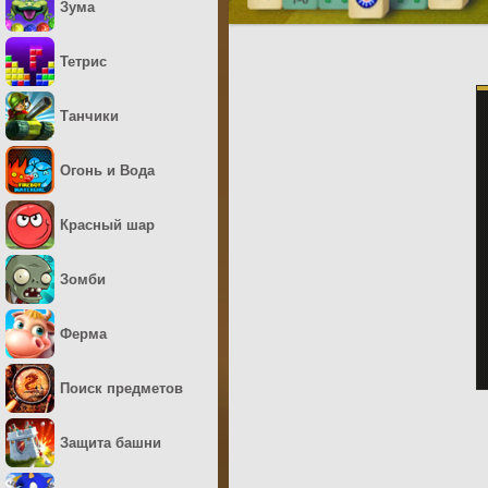
Зума
Тетрис
Танчики
Огонь и Вода
Красный шар
Зомби
Ферма
Поиск предметов
Защита башни