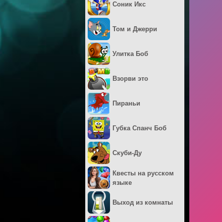
Соник Икс
Том и Джерри
Улитка Боб
Взорви это
Пираньи
Губка Спанч Боб
Скуби-Ду
Квесты на русском
языке
Выход из комнаты