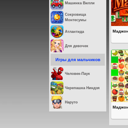
Машинка Вилли
Сокровища
Монтесумы
Маджон
Атлантида
Для девочек
Игры для мальчиков
Человек-Паук
Черепашка Ниндзя
Наруто
Маджон