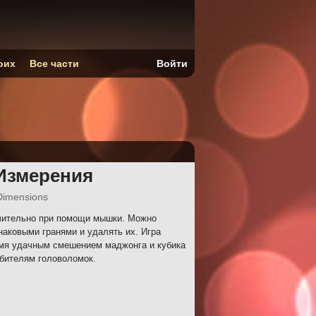
оих
Все части
Войти
Измерения
Dimensions
чительно при помощи мышки. Можно
наковыми гранями и удалять их. Игра
емя удачным смешением маджонга и кубика
юбителям головоломок.