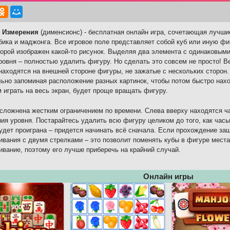
 Измерения
(дименсионс) - бесплатная онлайн игра, сочетающая лучши
бика и маджонга. Все игровое поле представляет собой куб или иную фи
торой изображен какой-то рисунок. Выделяя два элемента с одинаковыми
ровня – полностью удалить фигуру. Но сделать это совсем не просто! В
находятся на внешней стороне фигуры, не зажатые с нескольких сторон.
ьно запоминая расположение разных картинок, чтобы потом быстро нах
 играть на весь экран, будет проще вращать фигуру.
сложнена жестким ограничением по времени. Слева вверху находятся ч
ия уровня. Постарайтесь удалить всю фигуру целиком до того, как часы
будет проиграна – придется начинать всё сначала. Если прохождение заш
вания с двумя стрелками – это позволит поменять кубы в фигуре места
вание, поэтому его лучше приберечь на крайний случай.
Онлайн игры