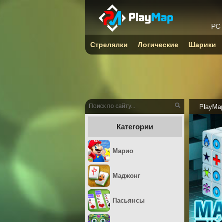
PC
Стрелялки
Логические
Шарики
PlayMa
Категории
Марио
Маджонг
Пасьянсы