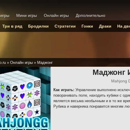
 игры
Мини игры
Онлайн игры
Дополнительно
Три в ряд
Бродилки
Стратегии
Гонки
Драки
На дв
p.ru
»
Онлайн игры
»
Маджонг
Маджонг 
Mahjong 
Как играть:
Управление выполнено исклю
поворачивать поле, находить кубики с оди
является весьма необычным и в то же вр
Рубика и наверняка понравится многим л