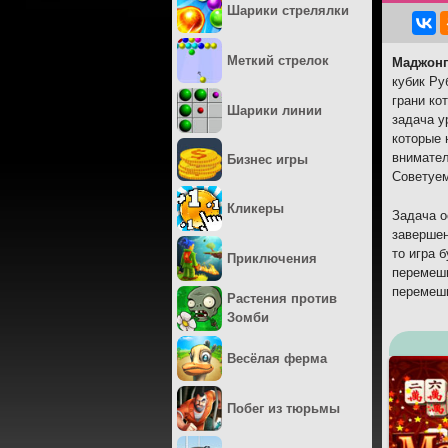
Шарики стрелялки
Меткий стрелок
Маджонг
кубик Ру
грани ко
Шарики линии
задача у
которые 
внимател
Бизнес игры
Советуем
Кликеры
Задача о
завершен
то игра 
Приключения
перемеши
перемеши
Растения против
Зомби
Весёлая ферма
Побег из тюрьмы