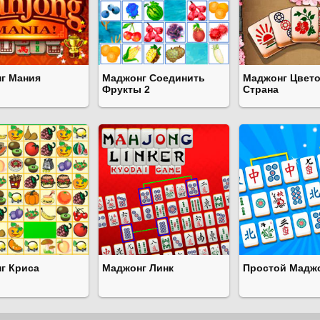
г Мания
Маджонг Соединить
Маджонг Цвето
Фрукты 2
Страна
г Криса
Маджонг Линк
Простой Мадж