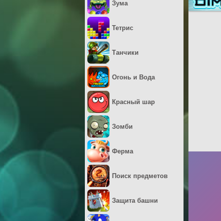
Зума
Тетрис
Танчики
Огонь и Вода
Красный шар
Зомби
Ферма
Поиск предметов
Защита башни