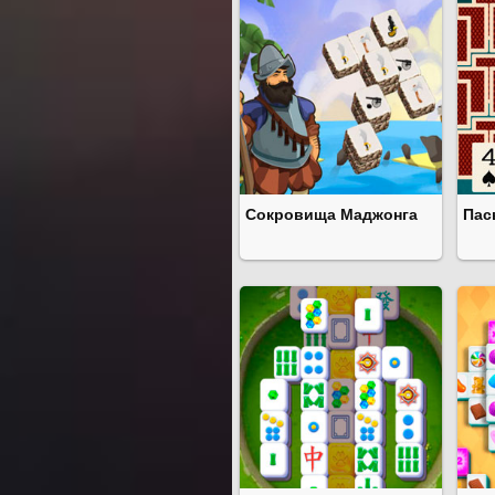
Сокровища Маджонга
Пас