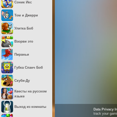
Соник Икс
Том и Джерри
Улитка Боб
Взорви это
Пираньи
Губка Спанч Боб
Скуби-Ду
Квесты на русском
языке
Выход из комнаты