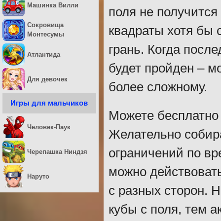
Машинка Вилли
поля не получится
Сокровища
квадраты хотя бы 
Монтесумы
грань. Когда после
Атлантида
будет пройден – м
Для девочек
более сложному.
Игры для мальчиков
Можете бесплатно 
Человек-Паук
Желательно собир
ограничений по вр
Черепашка Ниндзя
можно действовать
Наруто
с разных сторон. 
кубы с поля, тем 