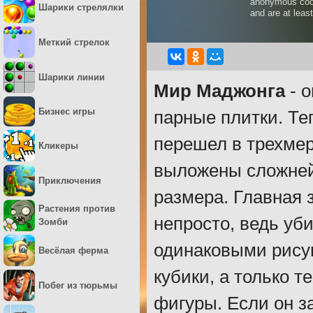
Шарики стрелялки
Меткий стрелок
Шарики линии
Мир Маджонга
- о
Бизнес игры
парные плитки. Те
перешел в трехмер
Кликеры
выложены сложней
Приключения
размера. Главная 
Растения против
непросто, ведь уб
Зомби
одинаковыми рису
Весёлая ферма
кубики, а только т
Побег из тюрьмы
фигуры. Если он за