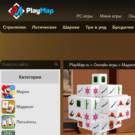
PC игры
Мини игры
Он
Стрелялки
Логические
Шарики
Три в ряд
Бродилки
PlayMap.ru
»
Онлайн игры
»
Маджо
Категории
Марио
Маджонг
Пасьянсы