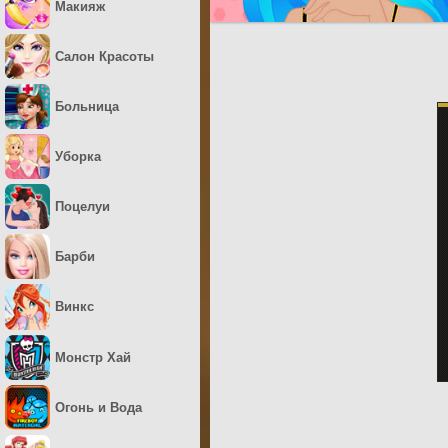
Макияж
Салон Красоты
Больница
Уборка
Поцелуи
Барби
Винкс
Монстр Хай
Огонь и Вода