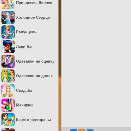
Принцессы Диснея
Холодное Сердце
Рапунцель
Леди Баг
Одевалки на оценку
Одевалки на двоих
Свадьба
Маникюр
Кафе и рестораны