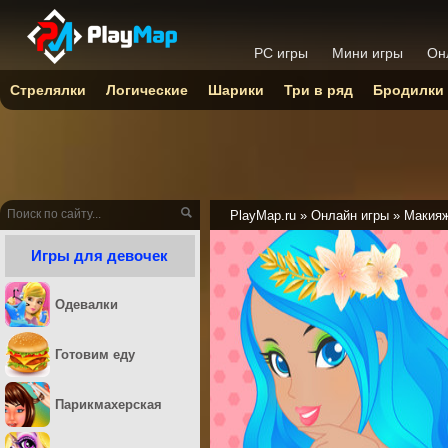
PC игры
Мини игры
Он
Стрелялки
Логические
Шарики
Три в ряд
Бродилки
PlayMap.ru
»
Онлайн игры
»
Макия
Игры для девочек
Одевалки
Готовим еду
Парикмахерская