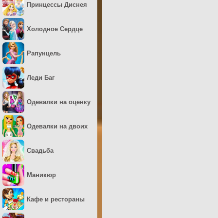
Принцессы Диснея
Холодное Сердце
Рапунцель
Леди Баг
Одевалки на оценку
Одевалки на двоих
Свадьба
Маникюр
Кафе и рестораны