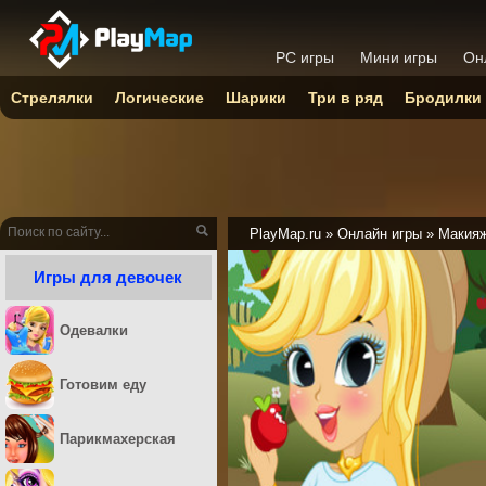
PC игры
Мини игры
Он
Стрелялки
Логические
Шарики
Три в ряд
Бродилки
PlayMap.ru
»
Онлайн игры
»
Макия
Игры для девочек
Одевалки
Готовим еду
Парикмахерская