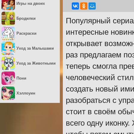
Игры на двоих
Бродилки
Популярный сериал
интересные новинк
Раскраски
открывает возможн
Уход за Малышами
раз предлагаем по
Уход за Животными
теперь смогла пре
человеческий стил
Пони
создать новый ими
Хэллоуин
разобраться с упр
стоит в своём обы
всего одну иконку