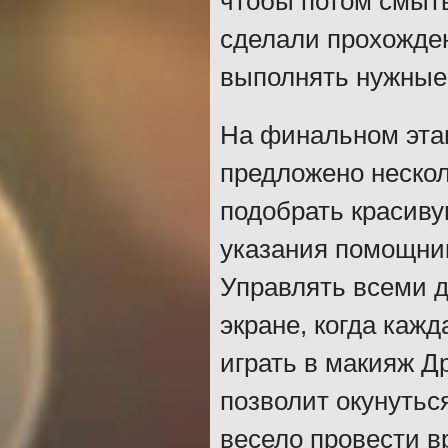
чтобы потом смыть
сделали прохожден
выполнять нужные 
На финальном этап
предложено нескол
подобрать красив
указания помощник
Управлять всеми д
экране, когда каж
играть в макияж Д
позволит окунутьс
весело провести в