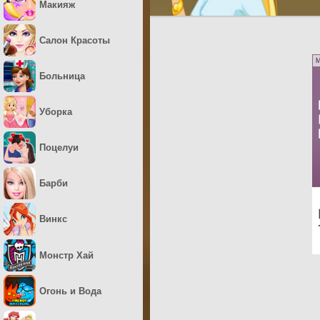
Макияж
Салон Красоты
M
Больница
Уборка
Поцелуи
Барби
Винкс
Монстр Хай
Огонь и Вода