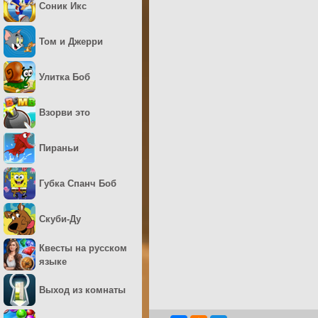
Соник Икс
Том и Джерри
Улитка Боб
Взорви это
Пираньи
Губка Спанч Боб
Скуби-Ду
Квесты на русском
языке
Выход из комнаты