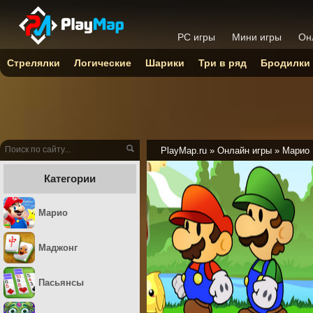
PC игры
Мини игры
Он
Стрелялки
Логические
Шарики
Три в ряд
Бродилки
PlayMap.ru
»
Онлайн игры
»
Марио
Категории
Марио
Маджонг
Пасьянсы