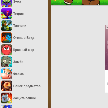
Зума
Тетрис
Танчики
M
Огонь и Вода
Красный шар
Зомби
Ферма
Поиск предметов
Защита башни