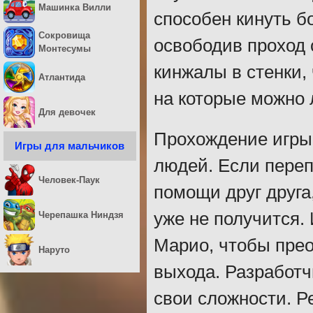
Машинка Вилли
способен кинуть б
Сокровища
освободив проход 
Монтесумы
кинжалы в стенки,
Атлантида
на которые можно 
Для девочек
Прохождение игры 
Игры для мальчиков
людей. Если пере
Человек-Паук
помощи друг друга,
уже не получится.
Черепашка Ниндзя
Марио, чтобы прео
Наруто
выхода. Разработч
свои сложности. Р