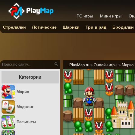
PC игры
Мини игры
Он
Стрелялки
Логические
Шарики
Три в ряд
Бродилки
PlayMap.ru
»
Онлайн игры
»
Марио
Категории
Марио
Маджонг
Пасьянсы