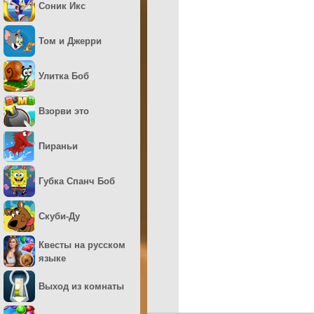
Соник Икс
Том и Джерри
Улитка Боб
Взорви это
Пираньи
Губка Спанч Боб
Скуби-Ду
Квесты на русском
языке
Выход из комнаты