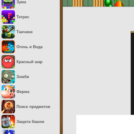
Зума
Тетрис
Танчики
Огонь и Вода
Красный шар
Зомби
Ферма
Поиск предметов
Защита башни