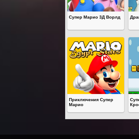
Супер Марио 3Д Ворлд
Дра
Приключения Супер
Суп
Марио
Кро