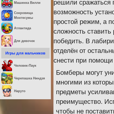
решили сражаться п
Машинка Вилли
возможность устан
Сокровища
Монтесумы
простой режим, а 
Атлантида
сложность ставить 
победить. В лабири
Для девочек
отделён от остальн
Игры для мальчиков
снести при помощи
Человек-Паук
Бомберы могут уни
Черепашка Ниндзя
многими из котор
предметы усиливаю
Наруто
преимущество. Исп
чтобы не поставит