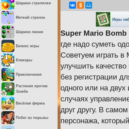
Шарики стрелялки
Меткий стрелок
Игры ла
Super Mario Bomb
Шарики линии
где надо суметь одо
Бизнес игры
Советуем играть в 
Кликеры
улучшить качество 
Приключения
без регистрации дл
одного или на двух
Растения против
Зомби
случаях управлени
Весёлая ферма
друг другу. В само
Побег из тюрьмы
персонажа, который