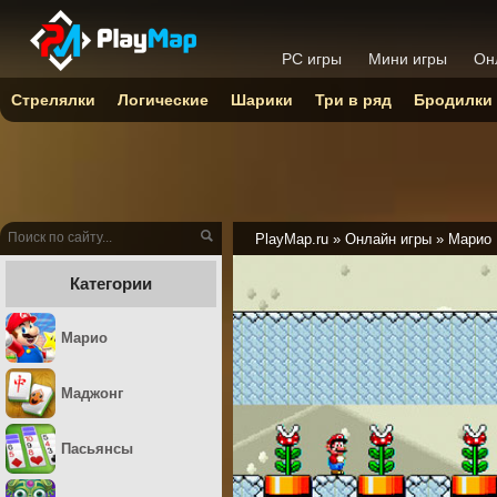
PC игры
Мини игры
Он
Стрелялки
Логические
Шарики
Три в ряд
Бродилки
PlayMap.ru
»
Онлайн игры
»
Марио
Категории
Марио
Маджонг
Пасьянсы