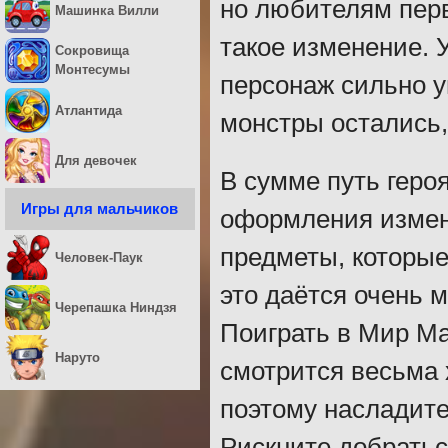
но любителям перв
Машинка Вилли
такое изменение. 
Сокровища
Монтесумы
персонаж сильно 
Атлантида
монстры остались,
Для девочек
В сумме путь геро
Игры для мальчиков
оформления измен
предметы, которые
Человек-Паук
это даётся очень 
Черепашка Ниндзя
Поиграть в Мир Ма
Наруто
смотрится весьма
поэтому насладите
Рискните добратьс