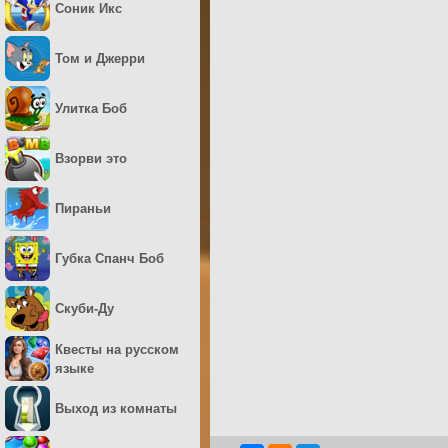
Соник Икс
Том и Джерри
Улитка Боб
Взорви это
Пираньи
Губка Спанч Боб
Скуби-Ду
Квесты на русском
языке
Выход из комнаты