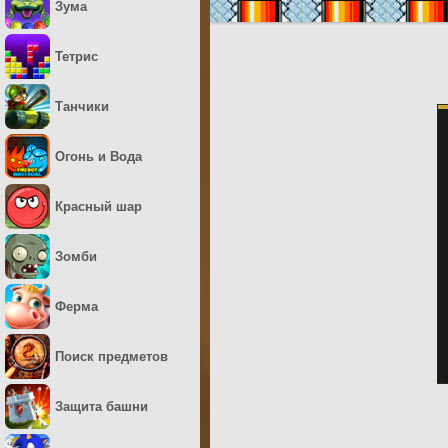
Зума
Тетрис
Танчики
Огонь и Вода
Красный шар
Зомби
Ферма
Поиск предметов
Защита башни