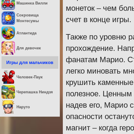
Машинка Вилли
монеток – чем бол
Сокровища
счет в конце игры.
Монтесумы
Атлантида
Также по уровню 
прохождение. Напр
Для девочек
фанатам Марио. Съ
Игры для мальчиков
легко миновать мн
Человек-Паук
крушить каменные 
полезное. Ценным 
Черепашка Ниндзя
надев его, Марио с
Наруто
опасности останутс
магнит – когда гер