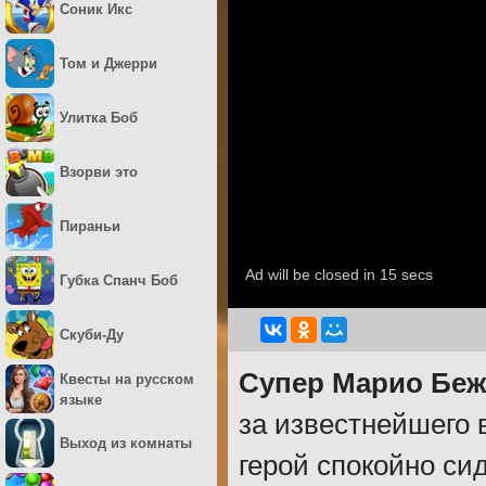
Соник Икс
Том и Джерри
Улитка Боб
Взорви это
Пираньи
Губка Спанч Боб
Скуби-Ду
Супер Марио Беж
Квесты на русском
языке
за известнейшего
Выход из комнаты
герой спокойно си