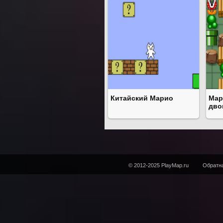
Китайский Марио
Мар
дво
© 2012-2025 PlayMap.ru
Обратна