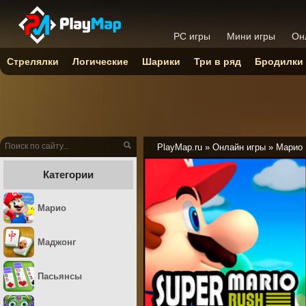
PC игры
Мини игры
Он
Стрелялки
Логические
Шарики
Три в ряд
Бродилки
PlayMap.ru
»
Онлайн игры
»
Марио
Категории
Марио
Маджонг
Пасьянсы