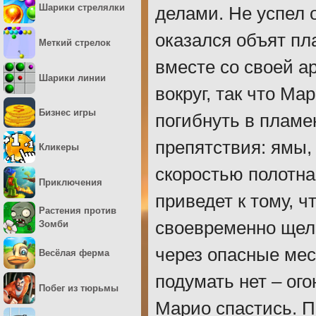
Шарики стрелялки
делами. Не успел о
оказался объят пл
Меткий стрелок
вместе со своей а
Шарики линии
вокруг, так что Ма
Бизнес игры
погибнуть в пламе
препятствия: ямы,
Кликеры
скоростью полотна
Приключения
приведет к тому, 
Растения против
своевременно щел
Зомби
через опасные мес
Весёлая ферма
подумать нет – ого
Побег из тюрьмы
Марио спастись. П